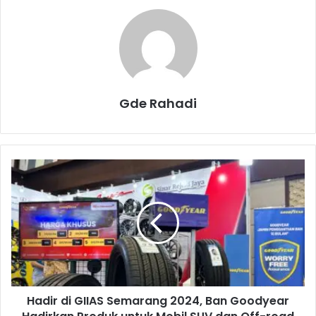
Gde Rahadi
H
a
d
i
r
d
i
G
I
Hadir di GIIAS Semarang 2024, Ban Goodyear
I
A