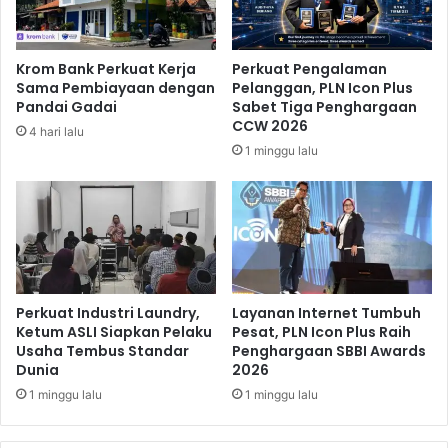
y
d
e
h
a
o
Krom Bank Perkuat Kerja
Perkuat Pengalaman
r
M
Sama Pembiayaan dengan
Pelanggan, PLN Icon Plus
H
e
Pandai Gadai
Sabet Tiga Penghargaan
a
s
CCW 2026
4 hari lalu
d
k
1 minggu lalu
i
i
r
M
k
e
a
n
n
a
P
n
r
g
o
d
Perkuat Industri Laundry,
Layanan Internet Tumbuh
d
a
Ketum ASLI Siapkan Pelaku
Pesat, PLN Icon Plus Raih
u
Usaha Tembus Standar
Penghargaan SBBI Awards
r
Dunia
2026
k
i
u
T
1 minggu lalu
1 minggu lalu
n
u
t
a