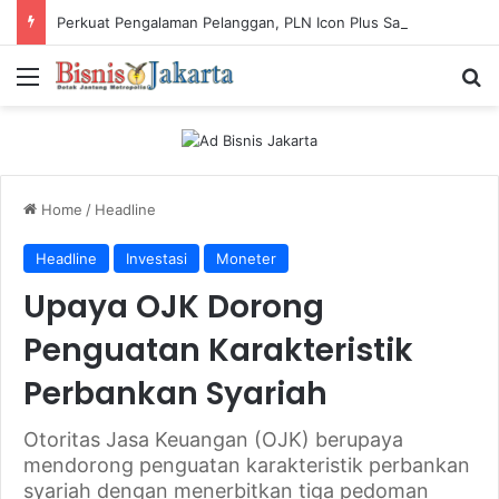
Perkuat Pengalaman Pelanggan, PLN Icon Plus Sabet Tiga Penghargaan CCW 2026
Menu
Ca
Home
/
Headline
Headline
Investasi
Moneter
Upaya OJK Dorong
Penguatan Karakteristik
Perbankan Syariah
Otoritas Jasa Keuangan (OJK) berupaya
mendorong penguatan karakteristik perbankan
syariah dengan menerbitkan tiga pedoman