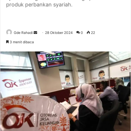
produk perbankan syariah.
Gde Rahadi
S
28 Oktober 2024
0
22
e
3 menit dibaca
n
d
a
n
e
m
a
i
l