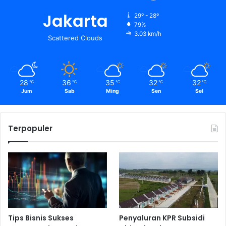
Jakarta
29º - 28º
79%
3.03 km/h
Scattered Clouds
28
36
35
32
32
℃
℃
℃
℃
℃
Jum
Sab
Ming
Sen
Sel
Terpopuler
Tips Bisnis Sukses
Penyaluran KPR Subsidi