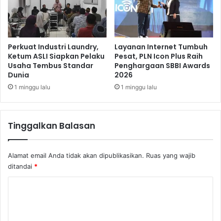
l
a
i
n
u
a
n
P
e
Perkuat Industri Laundry,
Layanan Internet Tumbuh
n
Ketum ASLI Siapkan Pelaku
Pesat, PLN Icon Plus Raih
Usaha Tembus Standar
Penghargaan SBBI Awards
c
Dunia
2026
u
c
1 minggu lalu
1 minggu lalu
i
a
n
Tinggalkan Balasan
U
a
n
Alamat email Anda tidak akan dipublikasikan.
Ruas yang wajib
g
ditandai
*
K
o
m