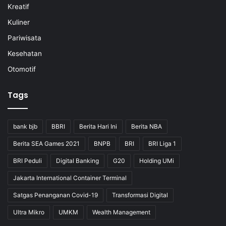
Kreatif
Kuliner
Pariwisata
Kesehatan
Otomotif
Tags
bank bjb
BBRI
Berita Hari Ini
Berita NBA
Berita SEA Games 2021
BNPB
BRI
BRI Liga 1
BRI Peduli
Digital Banking
G20
Holding UMi
Jakarta International Container Terminal
Satgas Penanganan Covid-19
Transformasi Digital
Ultra Mikro
UMKM
Wealth Management