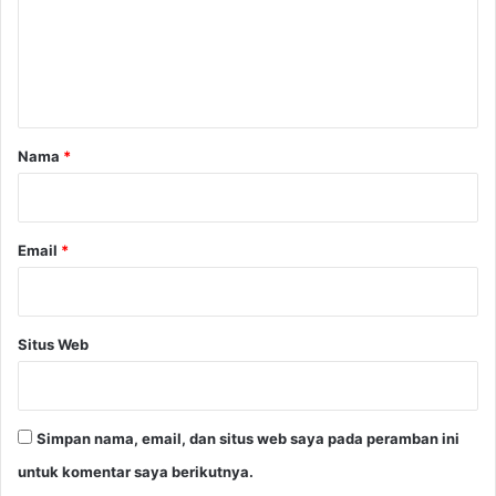
e
n
t
a
r
Nama
*
*
Email
*
Situs Web
Simpan nama, email, dan situs web saya pada peramban ini
untuk komentar saya berikutnya.