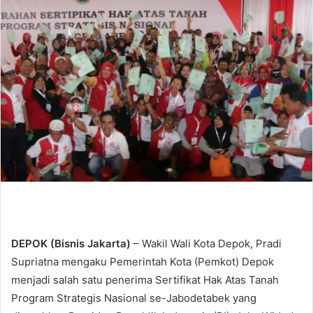
d
a
n
e
m
a
i
l
DEPOK (Bisnis Jakarta)
– Wakil Wali Kota Depok, Pradi
Supriatna mengaku Pemerintah Kota (Pemkot) Depok
menjadi salah satu penerima Sertifikat Hak Atas Tanah
Program Strategis Nasional se-Jabodetabek yang