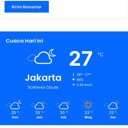
Cuaca Hari Ini
27
℃
Jakarta
28º - 27º
86%
0.45 km/h
Scattered Clouds
28
35
35
33
32
℃
℃
℃
℃
℃
Kam
Jum
Sab
Ming
Sen