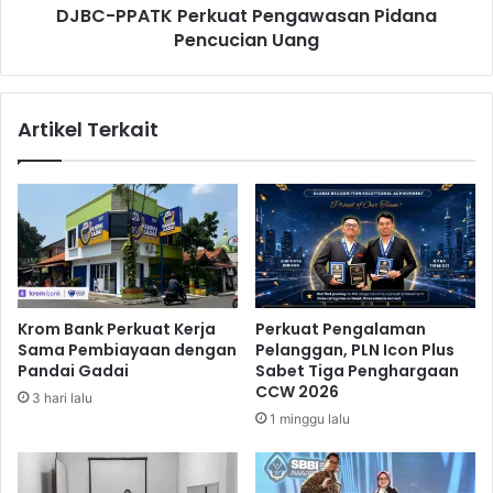
P
DJBC-PPATK Perkuat Pengawasan Pidana
K
B
Pencucian Uang
P
D
e
P
r
e
k
Artikel Terkait
r
u
u
a
b
t
a
P
h
e
a
n
n
g
R
a
p
w
Krom Bank Perkuat Kerja
Perkuat Pengalaman
1
a
Sama Pembiayaan dengan
Pelanggan, PLN Icon Plus
,
s
Pandai Gadai
Sabet Tiga Penghargaan
1
a
CCW 2026
3 hari lalu
9
n
1 minggu lalu
T
P
r
i
i
d