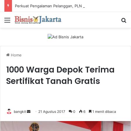
Perkuat Pengalaman Pelanggan, PLN Icon Plus Sabet Tiga Penghargaan CCW 2026
Menu
Ca
Home
1000 Warga Depok Terima
Sertifikat Tanah Gratis
bangkit
S
21 Agustus 2017
0
6
1 menit dibaca
e
n