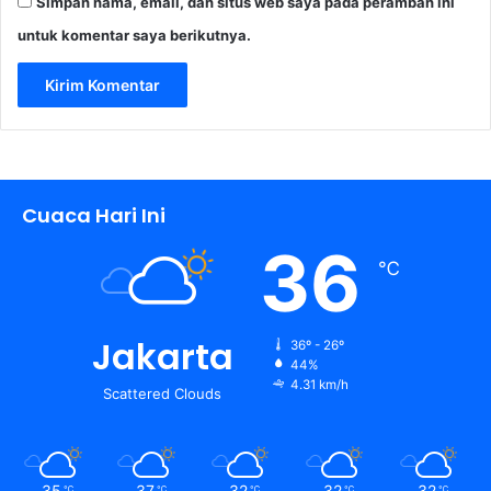
Simpan nama, email, dan situs web saya pada peramban ini
untuk komentar saya berikutnya.
Cuaca Hari Ini
36
℃
Jakarta
36º - 26º
44%
4.31 km/h
Scattered Clouds
35
37
32
32
32
℃
℃
℃
℃
℃