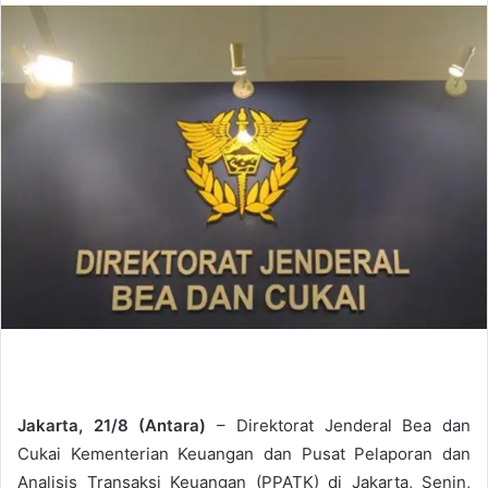
n
d
a
n
e
m
a
i
l
Jakarta, 21/8 (Antara)
– Direktorat Jenderal Bea dan
Cukai Kementerian Keuangan dan Pusat Pelaporan dan
Analisis Transaksi Keuangan (PPATK) di Jakarta, Senin,