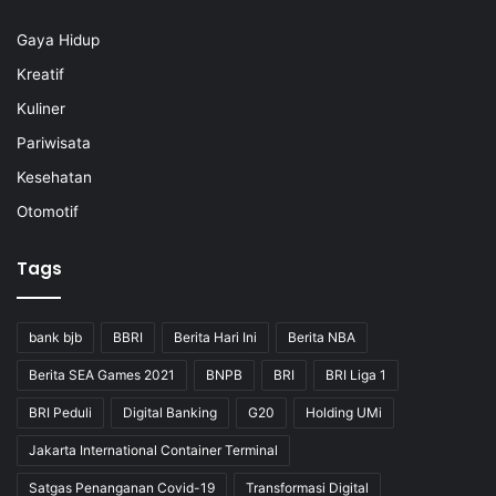
Gaya Hidup
Kreatif
Kuliner
Pariwisata
Kesehatan
Otomotif
Tags
bank bjb
BBRI
Berita Hari Ini
Berita NBA
Berita SEA Games 2021
BNPB
BRI
BRI Liga 1
BRI Peduli
Digital Banking
G20
Holding UMi
Jakarta International Container Terminal
Satgas Penanganan Covid-19
Transformasi Digital