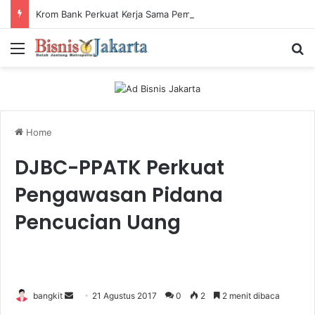
Krom Bank Perkuat Kerja Sama Pembiayaan dengan Pandai Gadai
Menu
Ca
Home
DJBC-PPATK Perkuat
Pengawasan Pidana
Pencucian Uang
bangkit
S
21 Agustus 2017
0
2
2 menit dibaca
e