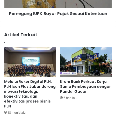
a
g
S
I
e
Pemegang IUPK Bayar Pajak Sesuai Ketentuan
U
r
P
t
K
i
B
Artikel Terkait
f
a
i
y
k
a
a
r
t
P
T
a
a
j
n
a
a
k
Melalui Raker Digital PLN,
Krom Bank Perkuat Kerja
h
S
PLN Icon Plus Jabar dorong
Sama Pembiayaan dengan
G
e
inovasi teknologi,
Pandai Gadai
r
s
konektivitas, dan
6 hari lalu
a
u
efektivitas proses bisnis
t
PLN
a
i
i
18 menit lalu