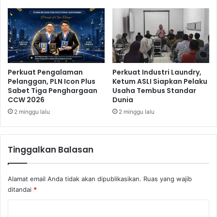
s
K
e
t
e
n
t
u
Perkuat Pengalaman
Perkuat Industri Laundry,
a
Pelanggan, PLN Icon Plus
Ketum ASLI Siapkan Pelaku
n
Sabet Tiga Penghargaan
Usaha Tembus Standar
CCW 2026
Dunia
2 minggu lalu
2 minggu lalu
Tinggalkan Balasan
Alamat email Anda tidak akan dipublikasikan.
Ruas yang wajib
ditandai
*
K