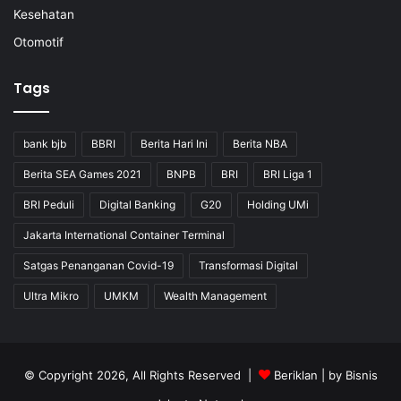
Kesehatan
Otomotif
Tags
bank bjb
BBRI
Berita Hari Ini
Berita NBA
Berita SEA Games 2021
BNPB
BRI
BRI Liga 1
BRI Peduli
Digital Banking
G20
Holding UMi
Jakarta International Container Terminal
Satgas Penanganan Covid-19
Transformasi Digital
Ultra Mikro
UMKM
Wealth Management
© Copyright 2026, All Rights Reserved |
Beriklan
| by
Bisnis