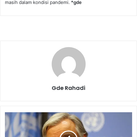
masih dalam kondisi pandemi.
*gde
Gde Rahadi
A
g
e
n