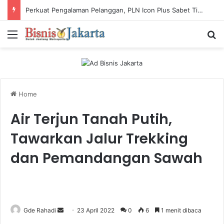
Perkuat Pengalaman Pelanggan, PLN Icon Plus Sabet Tiga Penghargaan CCW 2026
Menu
Ca
Home
Air Terjun Tanah Putih,
Tawarkan Jalur Trekking
dan Pemandangan Sawah
Gde Rahadi
S
23 April 2022
0
6
1 menit dibaca
e