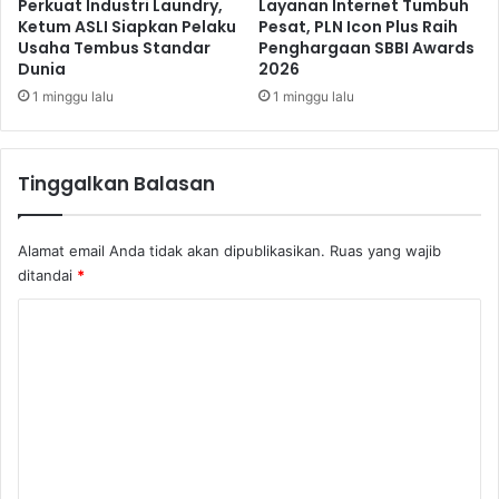
R
Perkuat Industri Laundry,
Layanan Internet Tumbuh
p
Ketum ASLI Siapkan Pelaku
Pesat, PLN Icon Plus Raih
Usaha Tembus Standar
Penghargaan SBBI Awards
2
Dunia
2026
,
9
1 minggu lalu
1 minggu lalu
M
i
l
Tinggalkan Balasan
y
a
r
Alamat email Anda tidak akan dipublikasikan.
Ruas yang wajib
ditandai
*
K
o
m
e
n
t