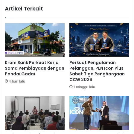
u
a
Artikel Terkait
t
K
i
a
n
r
d
a
a
n
n
t
Z
i
e
n
l
a
Krom Bank Perkuat Kerja
Perkuat Pengalaman
e
d
Sama Pembiayaan dengan
Pelanggan, PLN Icon Plus
n
i
Pandai Gadai
Sabet Tiga Penghargaan
s
B
CCW 2026
4 hari lalu
k
a
1 minggu lalu
y
l
y
i
C
a
p
a
i