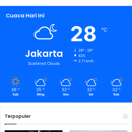
Cuaca Hari Ini
28
℃
Jakarta
28º - 28º
82%
2.71 km/h
Scattered Clouds
36
35
32
32
32
℃
℃
℃
℃
℃
Sab
Ming
Sen
Sel
Rab
Terpopuler