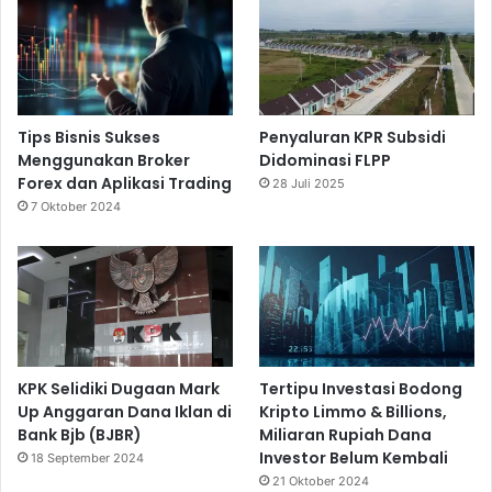
Tips Bisnis Sukses
Penyaluran KPR Subsidi
Menggunakan Broker
Didominasi FLPP
Forex dan Aplikasi Trading
28 Juli 2025
7 Oktober 2024
KPK Selidiki Dugaan Mark
Tertipu Investasi Bodong
Up Anggaran Dana Iklan di
Kripto Limmo & Billions,
Bank Bjb (BJBR)
Miliaran Rupiah Dana
Investor Belum Kembali
18 September 2024
21 Oktober 2024