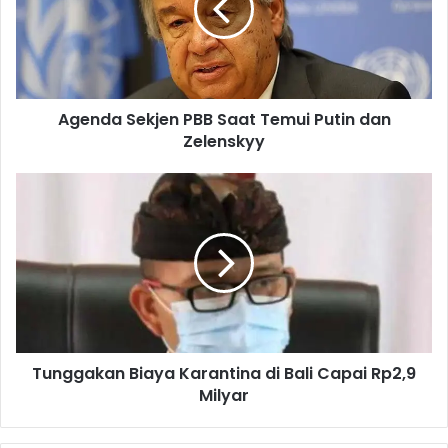
d
a
S
e
k
Agenda Sekjen PBB Saat Temui Putin dan
j
Zelenskyy
e
n
P
T
B
u
B
n
S
g
a
g
a
a
t
k
T
a
e
n
m
Tunggakan Biaya Karantina di Bali Capai Rp2,9
B
u
Milyar
i
i
a
P
y