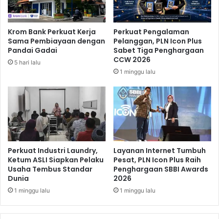
a
i
s
2
A
0
Krom Bank Perkuat Kerja
Perkuat Pengalaman
k
2
Sama Pembiayaan dengan
Pelanggan, PLN Icon Plus
s
6
Pandai Gadai
Sabet Tiga Penghargaan
e
T
CCW 2026
5 hari lalu
s
u
1 minggu lalu
H
r
u
u
n
n
i
E
a
f
n
e
T
k
e
S
Perkuat Industri Laundry,
Layanan Internet Tumbuh
r
t
Ketum ASLI Siapkan Pelaku
Pesat, PLN Icon Plus Raih
j
Usaha Tembus Standar
Penghargaan SBBI Awards
a
Dunia
2026
a
b
n
i
1 minggu lalu
1 minggu lalu
g
l
k
k