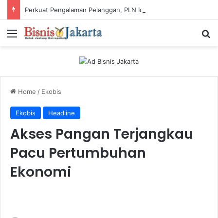
Perkuat Pengalaman Pelanggan, PLN Icon Plus Sabet Tiga Penghargaan CCW 2026
Menu
Ca
Home
/
Ekobis
Ekobis
Headline
Akses Pangan Terjangkau
Pacu Pertumbuhan
Ekonomi