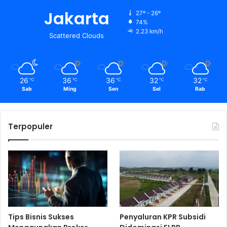
Jakarta
27º - 26º
74%
2.23 km/h
Scattered Clouds
26
36
36
32
32
℃
℃
℃
℃
℃
Sab
Ming
Sen
Sel
Rab
Terpopuler
Tips Bisnis Sukses
Penyaluran KPR Subsidi