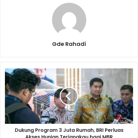
Gde Rahadi
D
u
k
u
n
g
P
r
o
Dukung Program 3 Juta Rumah, BRI Perluas
g
Akses Hunian Terjangkau bagi MBR
r