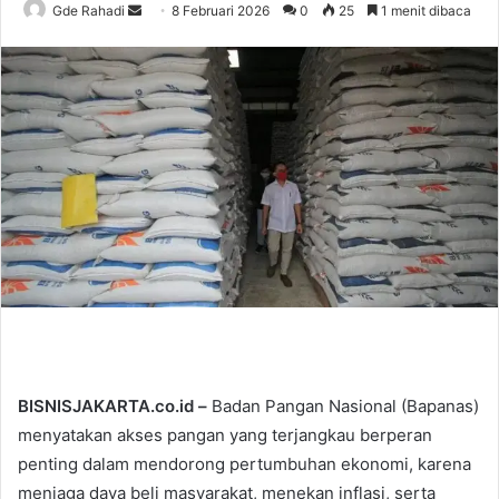
Gde Rahadi
S
8 Februari 2026
0
25
1 menit dibaca
e
n
d
a
n
e
m
a
i
l
BISNISJAKARTA.co.id –
Badan Pangan Nasional (Bapanas)
menyatakan akses pangan yang terjangkau berperan
penting dalam mendorong pertumbuhan ekonomi, karena
menjaga daya beli masyarakat, menekan inflasi, serta