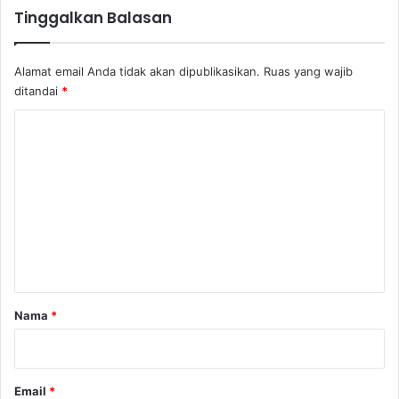
a
a
Tinggalkan Balasan
u
n
b
R
a
u
Alamat email Anda tidak akan dipublikasikan.
Ruas yang wajib
g
p
ditandai
*
i
i
M
a
K
B
h
o
R
m
e
n
t
a
r
Nama
*
*
Email
*