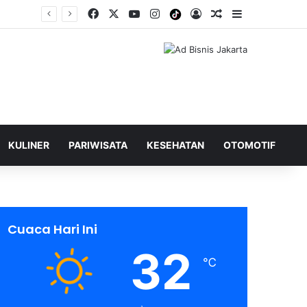
Facebook
X
YouTube
Instagram
Tiktok
Log In
Shuffle Berita
Sidebar
KULINER
PARIWISATA
KESEHATAN
OTOMOTIF
Cuaca Hari Ini
32
℃