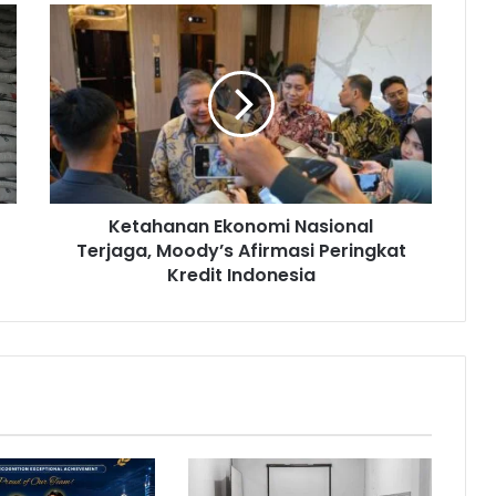
K
e
t
a
h
a
n
a
n
Ketahanan Ekonomi Nasional
E
Terjaga, Moody’s Afirmasi Peringkat
k
o
Kredit Indonesia
n
o
m
i
N
a
s
i
o