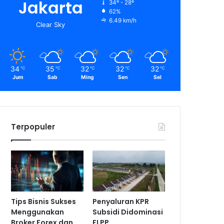
Jakarta
34º - 28º
62%
6.49 km/h
Clear Sky
34
35
32
32
32
℃
℃
℃
℃
℃
Jum
Sab
Ming
Sen
Sel
Terpopuler
Tips Bisnis Sukses
Penyaluran KPR
Menggunakan
Subsidi Didominasi
Broker Forex dan
FLPP