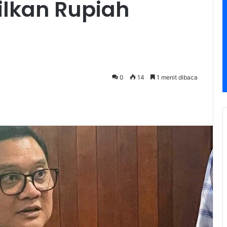
ilkan Rupiah
0
14
1 menit dibaca