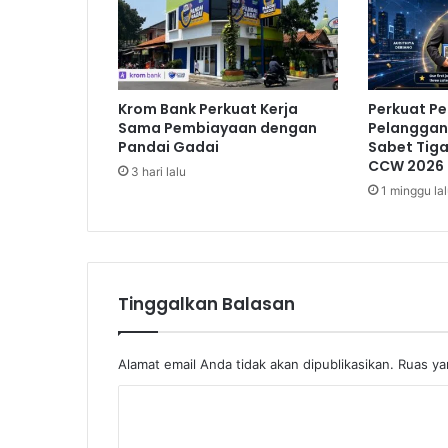
P
a
c
u
P
Krom Bank Perkuat Kerja
Perkuat P
e
Sama Pembiayaan dengan
Pelanggan,
r
Pandai Gadai
Sabet Tig
t
CCW 2026
3 hari lalu
u
1 minggu la
m
b
u
h
a
Tinggalkan Balasan
n
E
k
o
Alamat email Anda tidak akan dipublikasikan.
Ruas ya
n
K
o
m
o