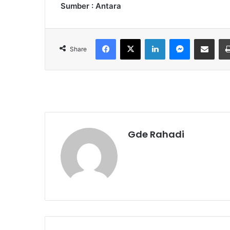
Sumber : Antara
Facebook
X
LinkedIn
Messenger
Share via Email
Share
Gde Rahadi