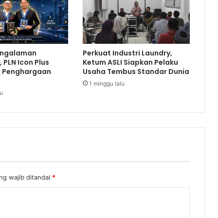
n
a
l
T
e
engalaman
Perkuat Industri Laundry,
r
 PLN Icon Plus
Ketum ASLI Siapkan Pelaku
j
a Penghargaan
Usaha Tembus Standar Dunia
a
1 minggu lalu
g
lu
a
,
M
o
o
d
y
’
s
ng wajib ditandai
*
A
f
i