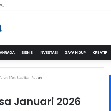
alaman Pelanggan, PLN Icon Plus Sabet Tiga Penghargaan CCW 2026
AHRAGA
BISNIS
INVESTASI
GAYA HIDUP
KREATIF
urun Efek Stabilkan Rupiah
a Januari 2026