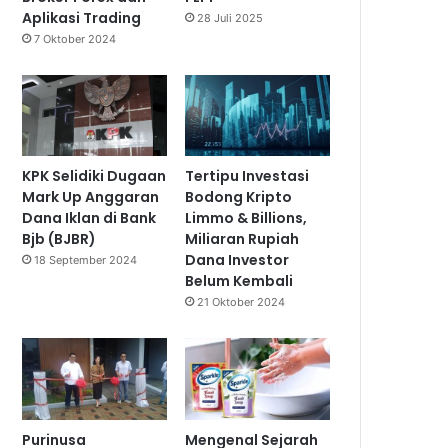
Aplikasi Trading
28 Juli 2025
7 Oktober 2024
KPK Selidiki Dugaan
Tertipu Investasi
Mark Up Anggaran
Bodong Kripto
Dana Iklan di Bank
Limmo & Billions,
Bjb (BJBR)
Miliaran Rupiah
Dana Investor
18 September 2024
Belum Kembali
21 Oktober 2024
Purinusa
Mengenal Sejarah