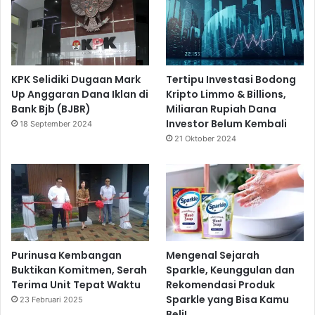
KPK Selidiki Dugaan Mark
Tertipu Investasi Bodong
Up Anggaran Dana Iklan di
Kripto Limmo & Billions,
Bank Bjb (BJBR)
Miliaran Rupiah Dana
Investor Belum Kembali
18 September 2024
21 Oktober 2024
Purinusa Kembangan
Mengenal Sejarah
Buktikan Komitmen, Serah
Sparkle, Keunggulan dan
Terima Unit Tepat Waktu
Rekomendasi Produk
Sparkle yang Bisa Kamu
23 Februari 2025
Beli!