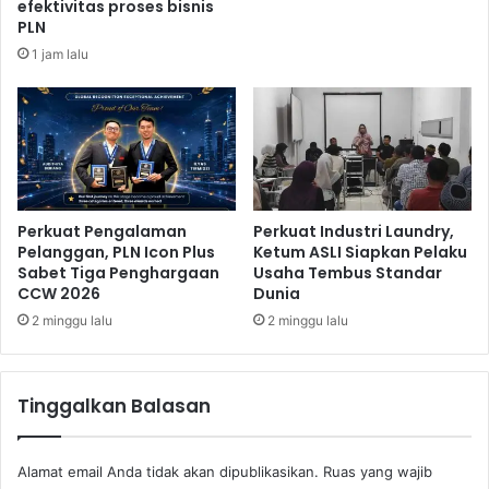
a
efektivitas proses bisnis
PLN
i
h
1 jam lalu
a
t
s
u
Perkuat Pengalaman
Perkuat Industri Laundry,
Pelanggan, PLN Icon Plus
Ketum ASLI Siapkan Pelaku
Sabet Tiga Penghargaan
Usaha Tembus Standar
CCW 2026
Dunia
2 minggu lalu
2 minggu lalu
Tinggalkan Balasan
Alamat email Anda tidak akan dipublikasikan.
Ruas yang wajib