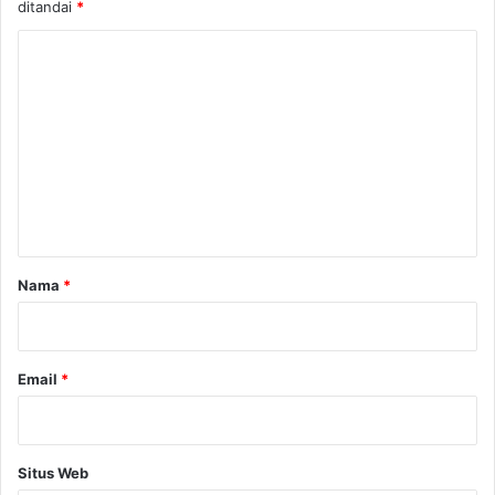
ditandai
*
K
o
m
e
n
t
a
r
Nama
*
*
Email
*
Situs Web