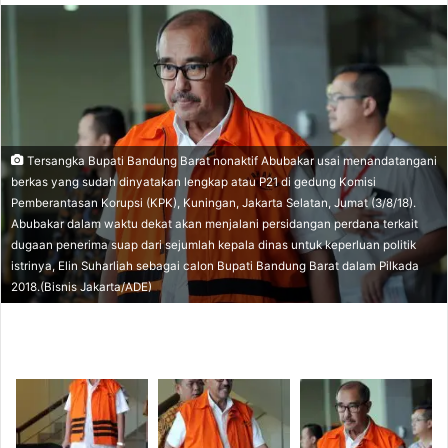
n
d
a
n
e
m
Tersangka Bupati Bandung Barat nonaktif Abubakar usai menandatangani
a
berkas yang sudah dinyatakan lengkap atau P21 di gedung Komisi
i
Pemberantasan Korupsi (KPK), Kuningan, Jakarta Selatan, Jumat (3/8/18).
l
Abubakar dalam waktu dekat akan menjalani persidangan perdana terkait
dugaan penerima suap dari sejumlah kepala dinas untuk keperluan politik
istrinya, Elin Suharliah sebagai calon Bupati Bandung Barat dalam Pilkada
2018.(Bisnis Jakarta/ADE)