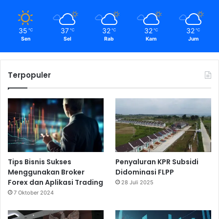
35
37
32
32
32
℃
℃
℃
℃
℃
Sen
Sel
Rab
Kam
Jum
Terpopuler
Tips Bisnis Sukses
Penyaluran KPR Subsidi
Menggunakan Broker
Didominasi FLPP
Forex dan Aplikasi Trading
28 Juli 2025
7 Oktober 2024