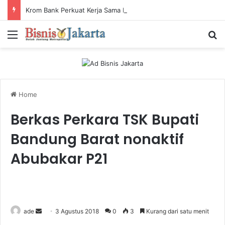
Krom Bank Perkuat Kerja Sama Pembiayaan dengan Pandai Gadai
Menu
Ca
Home
Berkas Perkara TSK Bupati
Bandung Barat nonaktif
Abubakar P21
ade
S
3 Agustus 2018
0
3
Kurang dari satu menit
e