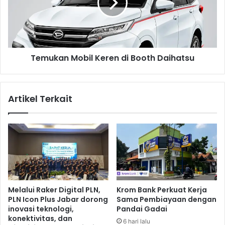
r
k
e
a
n
n
a
M
A
o
Temukan Mobil Keren di Booth Daihatsu
s
b
i
i
a
l
n
K
Artikel Terkait
G
e
a
r
m
e
e
n
s
d
2
i
0
B
1
o
8
o
Melalui Raker Digital PLN,
Krom Bank Perkuat Kerja
t
PLN Icon Plus Jabar dorong
Sama Pembiayaan dengan
h
inovasi teknologi,
Pandai Gadai
D
konektivitas, dan
6 hari lalu