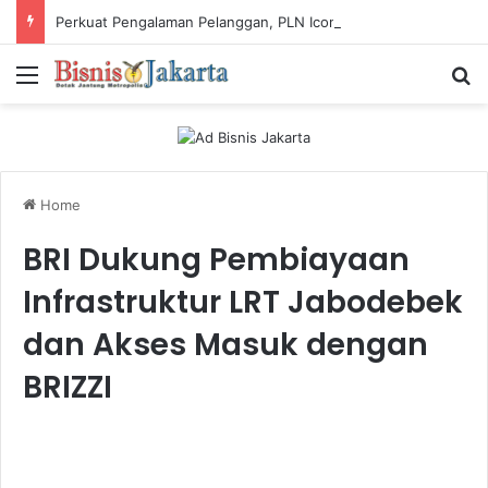
Perkuat Pengalaman Pelanggan, PLN Icon Plus Sabet Tiga Penghargaan CCW 2026
Menu
Ca
Home
BRI Dukung Pembiayaan
Infrastruktur LRT Jabodebek
dan Akses Masuk dengan
BRIZZI