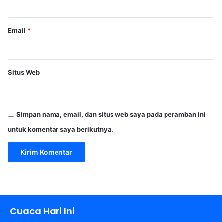
r
a
B
Email
*
e
e
r
:
Situs Web
M
e
m
p
Simpan nama, email, dan situs web saya pada peramban ini
e
r
untuk komentar saya berikutnya.
k
a
y
a
P
e
n
g
Cuaca Hari Ini
e