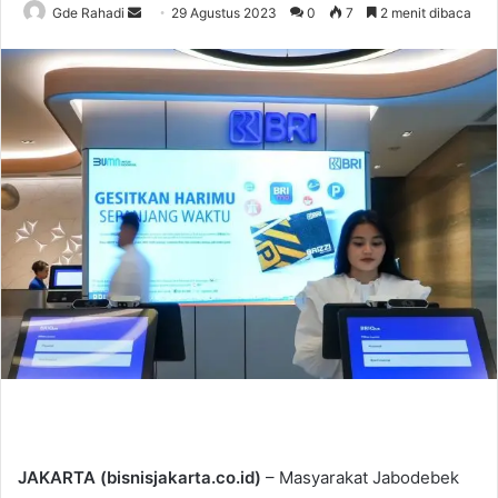
Gde Rahadi
S
29 Agustus 2023
0
7
2 menit dibaca
e
n
d
a
n
e
m
a
i
l
JAKARTA (bisnisjakarta.co.id)
– Masyarakat Jabodebek