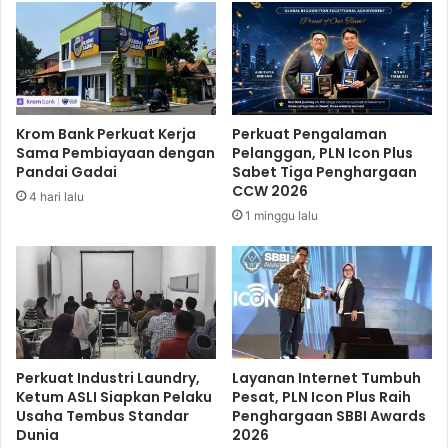
a
e
R
n
a
g
k
g
y
a
a
r
Krom Bank Perkuat Kerja
Perkuat Pengalaman
t
a
Sama Pembiayaan dengan
Pelanggan, PLN Icon Plus
S
k
Pandai Gadai
Sabet Tiga Penghargaan
i
a
CCW 2026
4 hari lalu
m
n
1 minggu lalu
p
C
e
o
d
m
e
p
s
a
B
n
R
y
I
V
Perkuat Industri Laundry,
Layanan Internet Tumbuh
G
i
Ketum ASLI Siapkan Pelaku
Pesat, PLN Icon Plus Raih
e
s
Usaha Tembus Standar
Penghargaan SBBI Awards
l
Dunia
2026
i