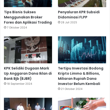
r
k
Tips Bisnis Sukses
Penyaluran KPR Subsidi
u
Menggunakan Broker
Didominasi FLPP
a
Forex dan Aplikasi Trading
t
28 Juli 2025
K
7 Oktober 2024
o
n
e
k
s
i
B
KPK Selidiki Dugaan Mark
Tertipu Investasi Bodong
i
Up Anggaran Dana Iklan di
Kripto Limmo & Billions,
s
Bank Bjb (BJBR)
Miliaran Rupiah Dana
n
Investor Belum Kembali
18 September 2024
i
21 Oktober 2024
s