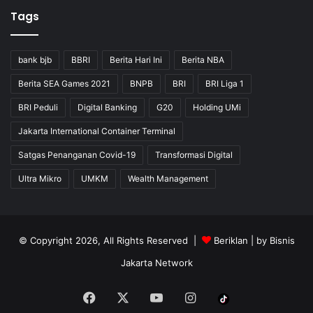
Tags
bank bjb
BBRI
Berita Hari Ini
Berita NBA
Berita SEA Games 2021
BNPB
BRI
BRI Liga 1
BRI Peduli
Digital Banking
G20
Holding UMi
Jakarta International Container Terminal
Satgas Penanganan Covid-19
Transformasi Digital
Ultra Mikro
UMKM
Wealth Management
© Copyright 2026, All Rights Reserved |
Beriklan
| by
Bisnis
Jakarta Network
Facebook
X
YouTube
Instagram
Tiktok