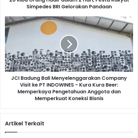
Simpedes BRI Gelorakan Pandaan
g
H
a
J
d
C
i
I
r
B
d
a
a
d
l
u
a
n
m
g
2
JCI Badung Bali Menyelenggarakan Company
B
H
Visit ke PT INDOWINES - Kura Kura Beer:
a
a
l
Memperkaya Pengetahuan Anggota dan
r
i
Memperkuat Koneksi Bisnis
i
M
,
e
P
n
Artikel Terkait
e
y
s
e
t
l