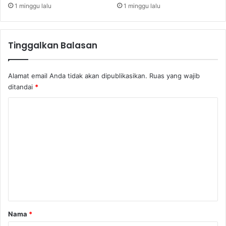
o
t
1 minggu lalu
1 minggu lalu
r
k
a
e
k
P
Tinggalkan Balasan
a
T
n
I
P
N
Alamat email Anda tidak akan dipublikasikan.
Ruas yang wajib
a
D
ditandai
*
n
O
d
W
K
a
I
a
o
N
n
E
m
S
e
-
K
n
u
t
r
a
a
K
r
Nama
*
u
*