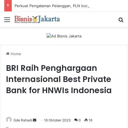
Perkuat Pengalaman Pelanggan, PLN Icon Plus Sabet Tiga Penghargaan CCW 2026
Menu
Ca
Home
BRI Raih Penghargaan
Internasional Best Private
Bank for HNWIs Indonesia
Gde Rahadi
S
16 Oktober 2023
0
16
e