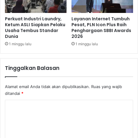
a
l
n
i
g
S
Perkuat Industri Laundry,
Layanan Internet Tumbuh
P
a
Ketum ASLI Siapkan Pelaku
Pesat, PLN Icon Plus Raih
e
Usaha Tembus Standar
Penghargaan SBBI Awards
l
r
Dunia
2026
u
t
r
1 minggu lalu
1 minggu lalu
u
k
m
a
b
n
Tinggalkan Balasan
u
A
h
i
a
r
Alamat email Anda tidak akan dipublikasikan.
Ruas yang wajib
n
B
ditandai
*
K
e
r
r
K
e
s
d
o
i
i
h
m
t
k
e
M
e