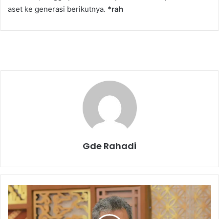
aset ke generasi berikutnya.
*rah
Gde Rahadi
D
i
T