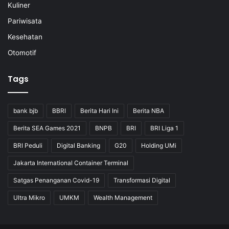
Kuliner
Pariwisata
Kesehatan
Otomotif
Tags
bank bjb
BBRI
Berita Hari Ini
Berita NBA
Berita SEA Games 2021
BNPB
BRI
BRI Liga 1
BRI Peduli
Digital Banking
G20
Holding UMi
Jakarta International Container Terminal
Satgas Penanganan Covid-19
Transformasi Digital
Ultra Mikro
UMKM
Wealth Management