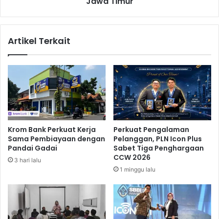
Jawa Timur
l
r
o
d
b
a
Artikel Terkait
a
m
l
p
,
a
B
k
R
E
I
l
O
N
p
i
t
n
Krom Bank Perkuat Kerja
Perkuat Pengalaman
i
o
Sama Pembiayaan dengan
Pelanggan, PLN Icon Plus
m
,
Pandai Gadai
Sabet Tiga Penghargaan
i
B
CCW 2026
3 hari lalu
s
R
1 minggu lalu
t
I
i
P
s
e
R
d
u
u