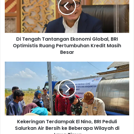
e
n
g
a
h
T
Di Tengah Tantangan Ekonomi Global, BRI
a
Optimistis Ruang Pertumbuhan Kredit Masih
n
t
Besar
a
n
K
g
e
a
k
n
e
E
r
k
i
o
n
n
g
o
a
m
Kekeringan Terdampak El Nino, BRI Peduli
n
i
Salurkan Air Bersih ke Beberapa Wilayah di
T
G
e