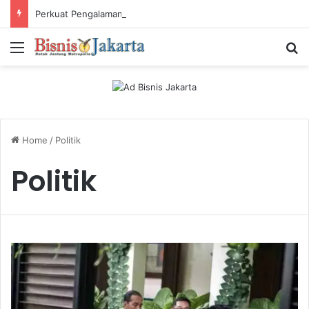
Perkuat Pengalaman Pelanggan, PLN Icon Plus Sabet Tiga Penghargaan CCW 2026
Menu
Ca
Home
/
Politik
Politik