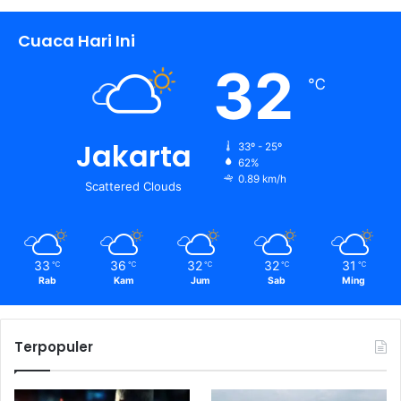
Cuaca Hari Ini
32
℃
Jakarta
33º - 25º
62%
0.89 km/h
Scattered Clouds
33
36
32
32
31
℃
℃
℃
℃
℃
Rab
Kam
Jum
Sab
Ming
Terpopuler