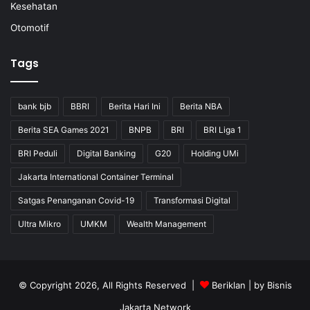
Kesehatan
Otomotif
Tags
bank bjb
BBRI
Berita Hari Ini
Berita NBA
Berita SEA Games 2021
BNPB
BRI
BRI Liga 1
BRI Peduli
Digital Banking
G20
Holding UMi
Jakarta International Container Terminal
Satgas Penanganan Covid-19
Transformasi Digital
Ultra Mikro
UMKM
Wealth Management
© Copyright 2026, All Rights Reserved |
Beriklan
| by
Bisnis
Jakarta Network