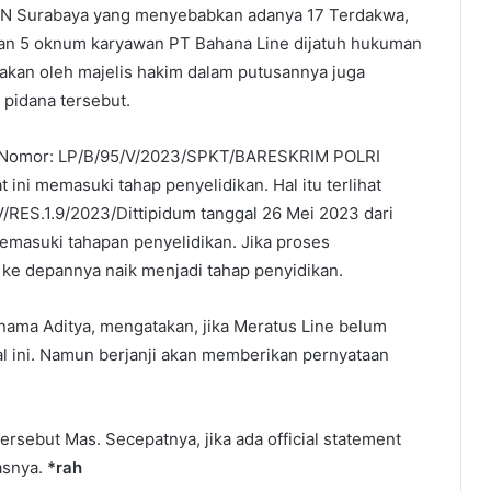
 PN Surabaya yang menyebabkan adanya 17 Terdakwa,
an 5 oknum karyawan PT Bahana Line dijatuh hukuman
takan oleh majelis hakim dalam putusannya juga
 pidana tersebut.
si Nomor: LP/B/95/V/2023/SPKT/BARESKRIM POLRI
 ini memasuki tahap penyelidikan. Hal itu terlihat
/RES.1.9/2023/Dittipidum tanggal 26 Mei 2023 dari
emasuki tahapan penyelidikan. Jika proses
ke depannya naik menjadi tahap penyidikan.
ama Aditya, mengatakan, jika Meratus Line belum
l ini. Namun berjanji akan memberikan pernyataan
tersebut Mas. Secepatnya, jika ada official statement
asnya.
*rah