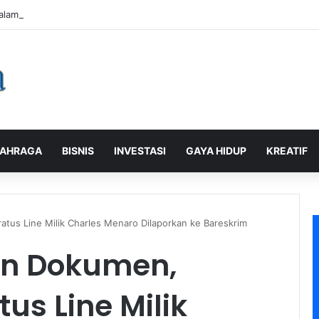
alaman Pelanggan, PLN Icon Plus Sabet Tiga Penghargaan CCW 2026
AHRAGA
BISNIS
INVESTASI
GAYA HIDUP
KREATIF
tus Line Milik Charles Menaro Dilaporkan ke Bareskrim
an Dokumen,
us Line Milik