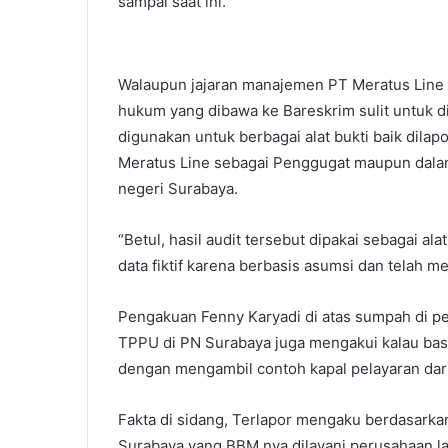
sampai saat ini.
Walaupun jajaran manajemen PT Meratus Line 
hukum yang dibawa ke Bareskrim sulit untuk diba
digunakan untuk berbagai alat bukti baik dilap
Meratus Line sebagai Penggugat maupun dala
negeri Surabaya.
“Betul, hasil audit tersebut dipakai sebagai ala
data fiktif karena berbasis asumsi dan telah men
Pengakuan Fenny Karyadi di atas sumpah di 
TPPU di PN Surabaya juga mengakui kalau basi
dengan mengambil contoh kapal pelayaran dari 
Fakta di sidang, Terlapor mengaku berdasarka
Surabaya yang BBM nya dilayani perusahaan la