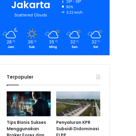
Jakarta
29º - 28º
80%
3.22 km/h
Scattered Clouds
28
36
35
32
32
℃
℃
℃
℃
℃
Jum
Sab
Ming
Sen
Sel
Terpopuler
Tips Bisnis Sukses
Penyaluran KPR
Menggunakan
Subsidi Didominasi
Broker Forex dan
FLPP