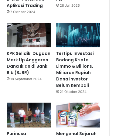
Aplikasi Trading
28 Juli 2025
7 Oktober 2024
KPK Selidiki Dugaan
Tertipu Investasi
Mark Up Anggaran
Bodong Kripto
Dana Iklan di Bank
Limmo & Billions,
Bjb (BJBR)
Miliaran Rupiah
Dana Investor
18 September 2024
Belum Kembali
21 Oktober 2024
Purinusa
Mengenal Sejarah