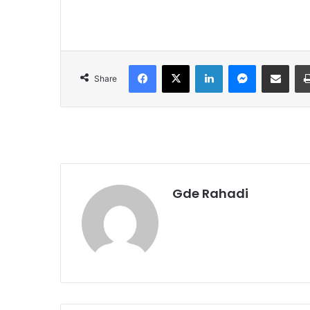
Facebook
X
LinkedIn
Messenger
Share via Email
Share
Gde Rahadi