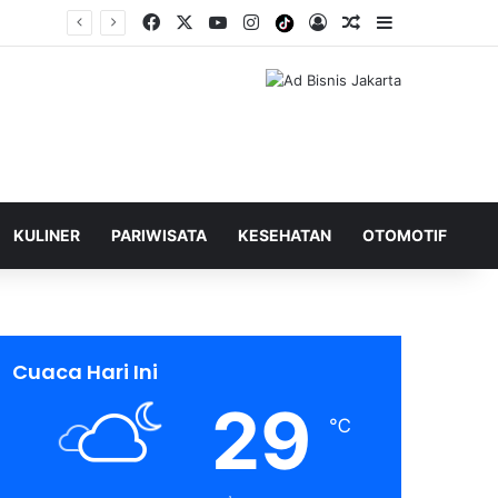
Facebook
X
YouTube
Instagram
Tiktok
Log In
Shuffle Berita
Sidebar
KULINER
PARIWISATA
KESEHATAN
OTOMOTIF
Cuaca Hari Ini
29
℃