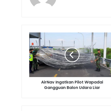
A
i
r
N
a
v
I
n
g
AirNav Ingatkan Pilot Wapadai
a
Gangguan Balon Udara Liar
t
k
a
n
P