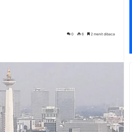
0
6
2 menit dibaca