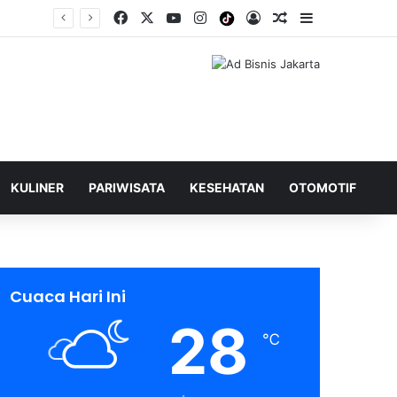
Facebook
X
YouTube
Instagram
Tiktok
Log In
Shuffle Berita
Sidebar
KULINER
PARIWISATA
KESEHATAN
OTOMOTIF
Cuaca Hari Ini
28
℃