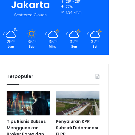
Jakarta
29º - 28º
77%
1.34 km/h
Scattered Clouds
29
35
35
32
32
℃
℃
℃
℃
℃
Jum
Sab
Ming
Sen
Sel
Terpopuler
Tips Bisnis Sukses
Penyaluran KPR
Menggunakan
Subsidi Didominasi
Broker Forex dan
FLPP