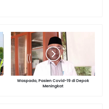
W
a
s
p
a
d
a
,
P
Waspada, Pasien Covid-19 di Depok
a
Meningkat
s
i
e
n
C