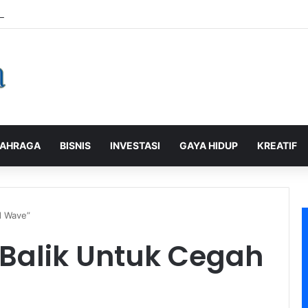
alaman Pelanggan, PLN Icon Plus Sabet Tiga Penghargaan CCW 2026
AHRAGA
BISNIS
INVESTASI
GAYA HIDUP
KREATIF
d Wave”
 Balik Untuk Cegah