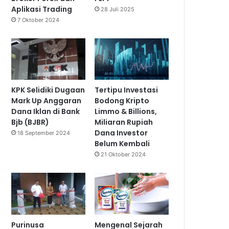
Aplikasi Trading
28 Juli 2025
7 Oktober 2024
KPK Selidiki Dugaan
Tertipu Investasi
Mark Up Anggaran
Bodong Kripto
Dana Iklan di Bank
Limmo & Billions,
Bjb (BJBR)
Miliaran Rupiah
Dana Investor
18 September 2024
Belum Kembali
21 Oktober 2024
Purinusa
Mengenal Sejarah