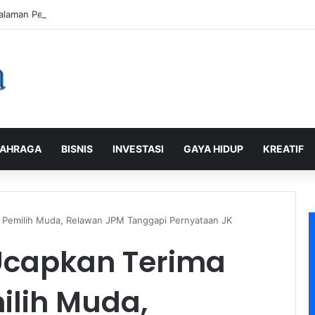
alaman Pelanggan, PLN Icon Plus Sabet Tiga Penghargaan CCW 2026
AHRAGA
BISNIS
INVESTASI
GAYA HIDUP
KREATIF
a Pemilih Muda, Relawan JPM Tanggapi Pernyataan JK
 Ucapkan Terima
ilih Muda,