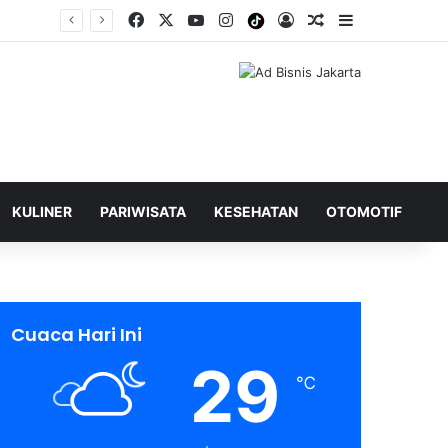
Facebook
X
YouTube
Instagram
Tiktok
Log In
Shuffle Berita
Sidebar
KULINER
PARIWISATA
KESEHATAN
OTOMOTIF
Cuaca Hari Ini
29
℃