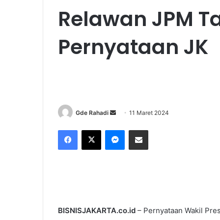
Relawan JPM T
Pernyataan JK
Gde Rahadi
S
11 Maret 2024
e
Facebook
X
Messenger
Share via Email
n
d
a
n
e
m
a
BISNISJAKARTA.co.id
– Pernyataan Wakil Pres
i