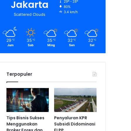
Jakarta
29º - 28º
80%
3.4 km/h
Scattered Clouds
29
35
35
32
32
℃
℃
℃
℃
℃
Jum
Sab
Ming
Sen
Sel
Terpopuler
Tips Bisnis Sukses
Penyaluran KPR
Menggunakan
Subsidi Didominasi
Broker Forex dan
FLPP