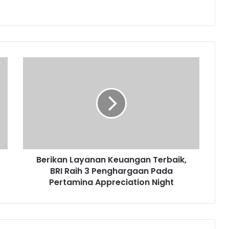
B
e
r
i
k
a
n
L
a
Berikan Layanan Keuangan Terbaik,
y
BRI Raih 3 Penghargaan Pada
a
n
Pertamina Appreciation Night
a
n
K
e