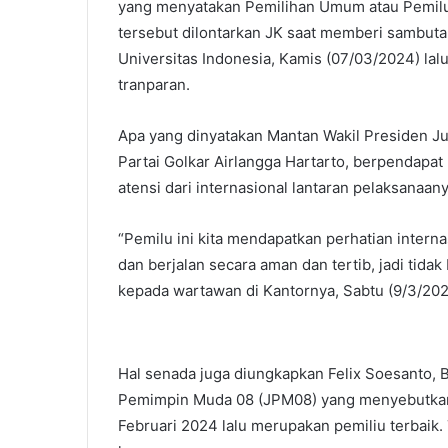
yang menyatakan Pemilihan Umum atau Pemilu 
l
tersebut dilontarkan JK saat memberi sambutan 
Universitas Indonesia, Kamis (07/03/2024) lalu
tranparan.
Apa yang dinyatakan Mantan Wakil Presiden Ju
Partai Golkar Airlangga Hartarto, berpendap
atensi dari internasional lantaran pelaksanaa
“Pemilu ini kita mendapatkan perhatian internas
dan berjalan secara aman dan tertib, jadi tida
kepada wartawan di Kantornya, Sabtu (9/3/202
Hal senada juga diungkapkan Felix Soesanto,
Pemimpin Muda 08 (JPM08) yang menyebutkan
Februari 2024 lalu merupakan pemiliu terbaik