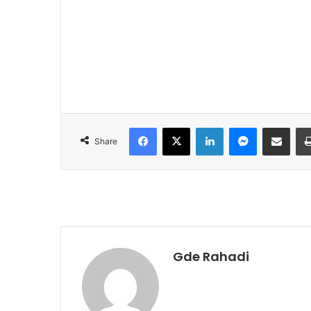
Facebook
X
LinkedIn
Messenger
Share via Email
Share
Gde Rahadi