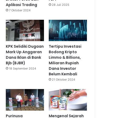
Aplikasi Trading
28 Juli 2025
7 Oktober 2024
KPK Selidiki Dugaan
Tertipu Investasi
Mark Up Anggaran
Bodong Kripto
Dana Iklan di Bank
Limmo & Billions,
Bjb (BJBR)
Miliaran Rupiah
Dana Investor
18 September 2024
Belum Kembali
21 Oktober 2024
Purinusa
Mengenal Sejarah