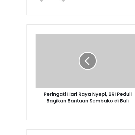
P
e
r
i
n
g
a
t
i
Peringati Hari Raya Nyepi, BRI Peduli
H
Bagikan Bantuan Sembako di Bali
a
r
i
R
a
y