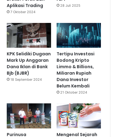
Aplikasi Trading
28 Juli 2025
7 Oktober 2024
KPK Selidiki Dugaan
Tertipu Investasi
Mark Up Anggaran
Bodong Kripto
Dana Iklan di Bank
Limmo & Billions,
Bjb (BJBR)
Miliaran Rupiah
Dana Investor
18 September 2024
Belum Kembali
21 Oktober 2024
Purinusa
Mengenal Sejarah