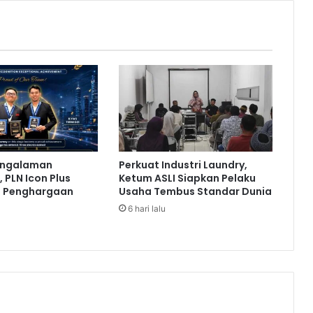
p
k
a
n
T
e
r
i
m
a
K
engalaman
Perkuat Industri Laundry,
a
 PLN Icon Plus
Ketum ASLI Siapkan Pelaku
s
a Penghargaan
Usaha Tembus Standar Dunia
i
6 hari lalu
h
P
a
d
a
P
e