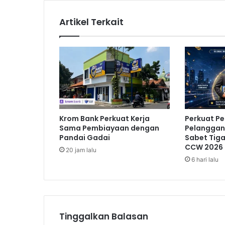
i
n
Artikel Terkait
o
b
a
t
k
a
n
s
e
Krom Bank Perkuat Kerja
Perkuat P
b
Sama Pembiayaan dengan
Pelanggan,
a
Pandai Gadai
Sabet Tig
g
CCW 2026
20 jam lalu
a
6 hari lalu
i
B
e
s
t
C
Tinggalkan Balasan