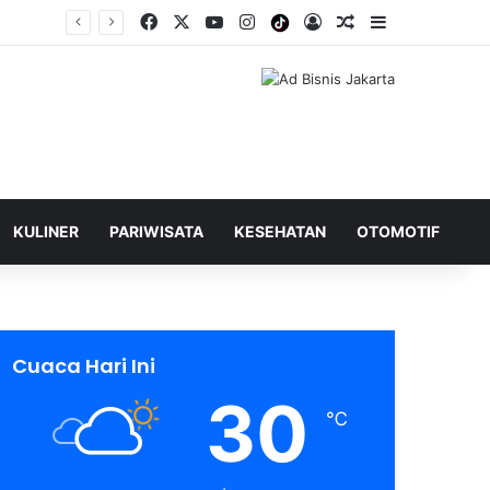
Facebook
X
YouTube
Instagram
Tiktok
Log In
Shuffle Berita
Sidebar
KULINER
PARIWISATA
KESEHATAN
OTOMOTIF
Cuaca Hari Ini
30
℃