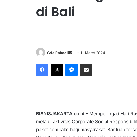
di Bali
Gde Rahadi
S
11 Maret 2024
e
Facebook
X
Messenger
Share via Email
n
d
a
n
e
m
a
BISNISJAKARTA.co.id
– Memperingati Hari Ray
i
melalui aktivitas Corporate Social Responsibi
l
paket sembako bagi masyarakat. Bantuan terse