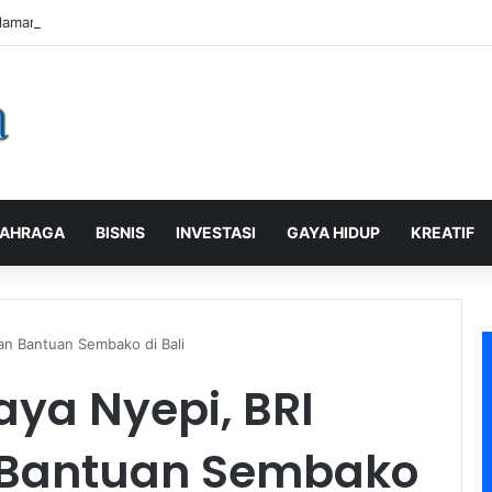
laman Pelanggan, PLN Icon Plus Sabet Tiga Penghargaan CCW 2026
AHRAGA
BISNIS
INVESTASI
GAYA HIDUP
KREATIF
kan Bantuan Sembako di Bali
aya Nyepi, BRI
n Bantuan Sembako