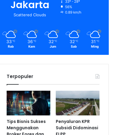
Jakarta
33º - 28º
56%
0.89 km/h
Scattered Clouds
33
36
32
32
31
℃
℃
℃
℃
℃
Rab
Kam
Jum
Sab
Ming
Terpopuler
Tips Bisnis Sukses
Penyaluran KPR
Menggunakan
Subsidi Didominasi
Broker Forex dan
FLPP