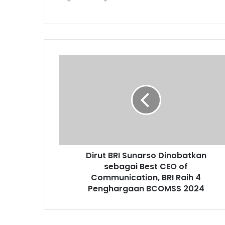
D
i
r
u
t
B
R
I
S
Dirut BRI Sunarso Dinobatkan
u
sebagai Best CEO of
n
a
Communication, BRI Raih 4
r
Penghargaan BCOMSS 2024
s
o
D