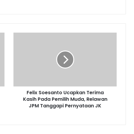
F
e
l
i
x
S
o
e
s
Felix Soesanto Ucapkan Terima
a
Kasih Pada Pemilih Muda, Relawan
n
t
JPM Tanggapi Pernyataan JK
o
U
c
a