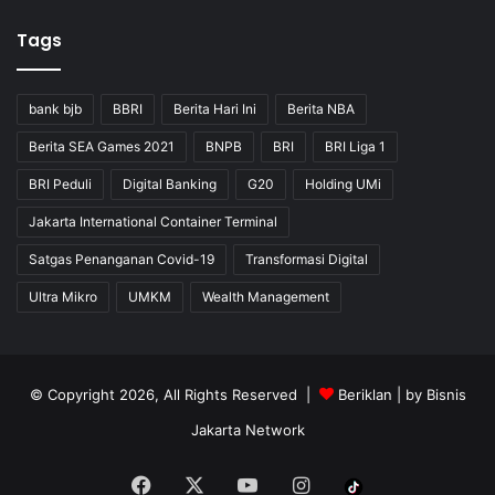
Tags
bank bjb
BBRI
Berita Hari Ini
Berita NBA
Berita SEA Games 2021
BNPB
BRI
BRI Liga 1
BRI Peduli
Digital Banking
G20
Holding UMi
Jakarta International Container Terminal
Satgas Penanganan Covid-19
Transformasi Digital
Ultra Mikro
UMKM
Wealth Management
© Copyright 2026, All Rights Reserved |
Beriklan
| by
Bisnis
Jakarta Network
Facebook
X
YouTube
Instagram
Tiktok