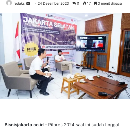
redaksi
S
24 Desember 2023
0
17
3 menit dibaca
e
n
d
a
n
e
m
a
i
l
Bisnisjakarta.co.id –
Pilpres 2024 saat ini sudah tinggal