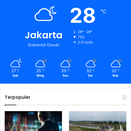
28
℃
Jakarta
28º - 26º
75%
2.51 km/h
Scattered Clouds
27
35
35
32
32
℃
℃
℃
℃
℃
Sab
Ming
Sen
Sel
Rab
Terpopuler