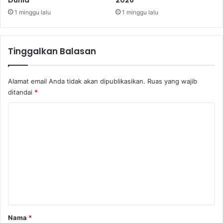
u
k
a
1 minggu lalu
1 minggu lalu
u
n
n
d
g
i
Tinggalkan Balasan
a
S
n
e
k
Alamat email Anda tidak akan dipublikasikan.
Ruas yang wajib
t
ditandai
*
o
r
K
P
o
a
r
m
e
e
k
r
n
a
t
f
d
a
i
r
Nama
*
B