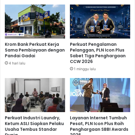
n
o
P
n
u
g
b
P
l
e
i
m
k
b
Krom Bank Perkuat Kerja
Perkuat Pengalaman
t
e
Sama Pembiayaan dengan
Pelanggan, PLN Icon Plus
e
r
Pandai Gadai
Sabet Tiga Penghargaan
r
d
CCW 2026
4 hari lalu
h
a
1 minggu lalu
a
y
d
a
a
a
p
n
I
P
s
e
u
r
L
e
Perkuat Industri Laundry,
Layanan Internet Tumbuh
i
m
Ketum ASLI Siapkan Pelaku
Pesat, PLN Icon Plus Raih
n
Usaha Tembus Standar
Penghargaan SBBI Awards
p
Dunia
2026
g