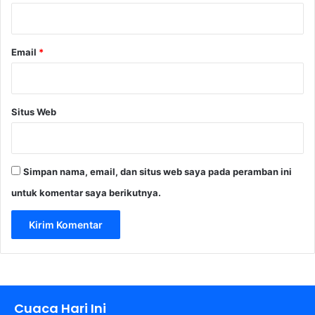
*
a
l
i
Email
*
Situs Web
Simpan nama, email, dan situs web saya pada peramban ini
untuk komentar saya berikutnya.
Cuaca Hari Ini