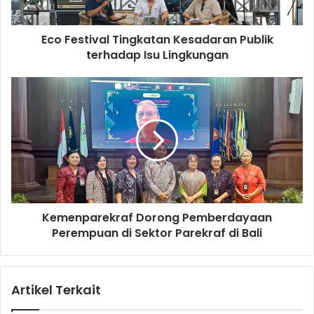
i
v
Eco Festival Tingkatan Kesadaran Publik
a
terhadap Isu Lingkungan
l
T
i
K
n
e
g
m
k
e
a
n
t
p
a
a
n
r
K
e
e
Kemenparekraf Dorong Pemberdayaan
k
s
Perempuan di Sektor Parekraf di Bali
r
a
a
d
f
a
D
Artikel Terkait
r
o
a
r