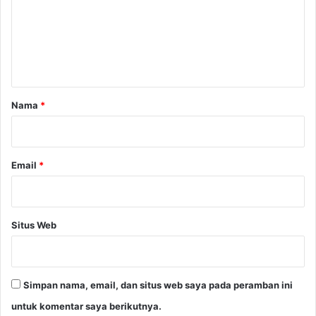
B
i
B
b
e
M
u
n
t
t
o
r
a
T
r
e
Nama
*
r
*
b
e
s
Email
*
a
r
P
e
Situs Web
n
y
a
l
Simpan nama, email, dan situs web saya pada peramban ini
u
untuk komentar saya berikutnya.
r