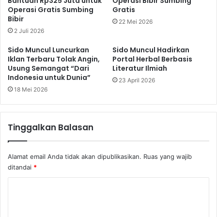
Bantuan Rp325 Juta untuk
Operasi Bibir Sumbing
B
a
Operasi Gratis Sumbing
Gratis
i
n
Bibir
22 Mei 2026
s
R
2 Juli 2026
a
a
B
k
Sido Muncul Luncurkan
Sido Muncul Hadirkan
e
y
Iklan Terbaru Tolak Angin,
Portal Herbal Berbasis
r
a
Usung Semangat “Dari
Literatur Ilmiah
d
t
Indonesia untuk Dunia”
23 April 2026
a
,
18 Mei 2026
m
B
p
R
a
I
k
Tinggalkan Balasan
J
T
a
e
d
r
Alamat email Anda tidak akan dipublikasikan.
Ruas yang wajib
i
h
K
ditandai
*
a
o
K
d
n
a
t
o
p
r
m