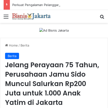
Perkuat Pengalaman Pelanggan, PLN Icon Plus Sabet Tiga Penghargaan CCW 2026
Menu
Ca
Home
/
Berita
Berita
Jelang Perayaan 75 Tahun,
Perusahaan Jamu Sido
Muncul Salurkan Rp200
Juta untuk 1.000 Anak
Yatim di Jakarta