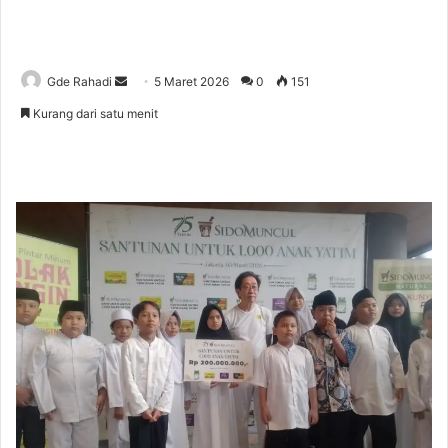
Gde Rahadi
S
5 Maret 2026
0
151
e
Kurang dari satu menit
n
d
a
n
e
m
a
i
l