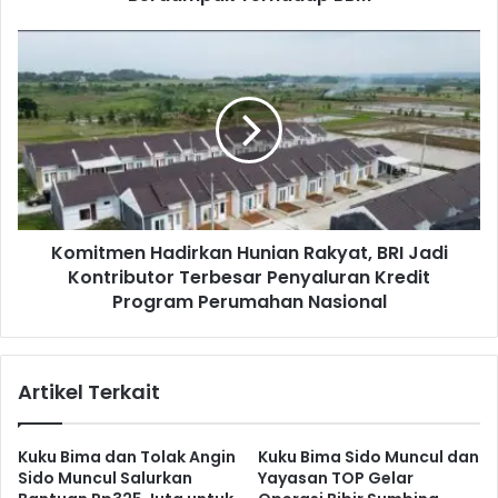
a
n
K
I
o
s
m
r
i
a
t
e
m
l
e
k
n
e
H
I
Komitmen Hadirkan Hunian Rakyat, BRI Jadi
a
r
Kontributor Terbesar Penyaluran Kredit
d
a
i
Program Perumahan Nasional
n
r
D
k
i
a
Artikel Terkait
n
n
i
H
l
u
Kuku Bima dan Tolak Angin
Kuku Bima Sido Muncul dan
a
n
Sido Muncul Salurkan
Yayasan TOP Gelar
i
i