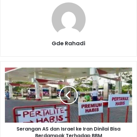
Gde Rahadi
S
e
r
a
n
g
a
n
A
Serangan AS dan Israel ke Iran Dinilai Bisa
S
Berdampak Terhadap BBM
d