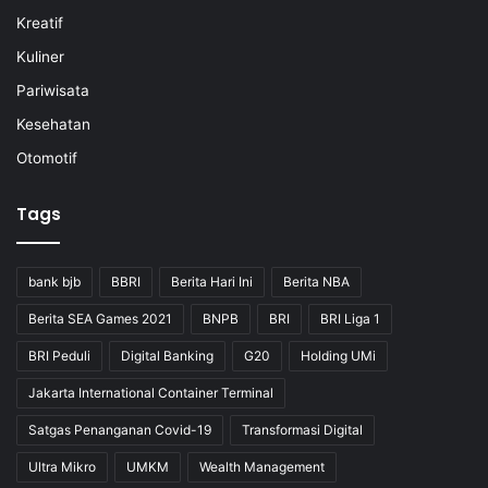
Kreatif
Kuliner
Pariwisata
Kesehatan
Otomotif
Tags
bank bjb
BBRI
Berita Hari Ini
Berita NBA
Berita SEA Games 2021
BNPB
BRI
BRI Liga 1
BRI Peduli
Digital Banking
G20
Holding UMi
Jakarta International Container Terminal
Satgas Penanganan Covid-19
Transformasi Digital
Ultra Mikro
UMKM
Wealth Management