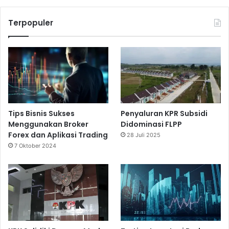
h
a
Terpopuler
n
N
a
s
i
o
n
a
l
Tips Bisnis Sukses
Penyaluran KPR Subsidi
Menggunakan Broker
Didominasi FLPP
Forex dan Aplikasi Trading
28 Juli 2025
7 Oktober 2024