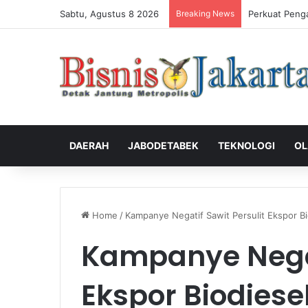
Sabtu, Agustus 8 2026
Breaking News
Perkuat Peng
DAERAH
JABODETABEK
TEKNOLOGI
OL
Home
/
Kampanye Negatif Sawit Persulit Ekspor Bi
Kampanye Negat
Ekspor Biodiese