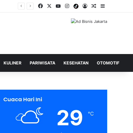
Facebook
X
YouTube
Instagram
Tiktok
Log In
Shuffle Berita
Sidebar
KULINER
PARIWISATA
KESEHATAN
OTOMOTIF
Cuaca Hari Ini
29
℃