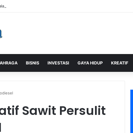
alaman Pelanggan, PLN Icon Plus Sabet Tiga Penghargaan CCW 2026
AHRAGA
BISNIS
INVESTASI
GAYA HIDUP
KREATIF
odiesel
if Sawit Persulit
l