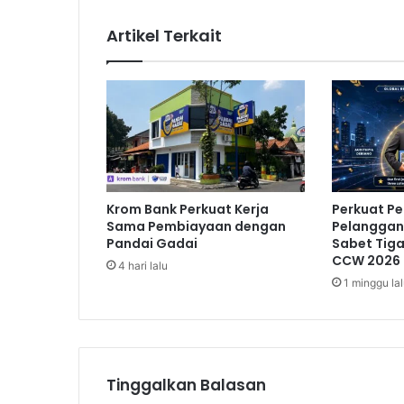
l
o
Artikel Terkait
n
T
u
r
u
n
k
a
n
Krom Bank Perkuat Kerja
Perkuat P
B
Sama Pembiayaan dengan
Pelanggan,
a
Pandai Gadai
Sabet Tig
l
CCW 2026
4 hari lalu
i
1 minggu la
h
o
S
o
s
Tinggalkan Balasan
i
a