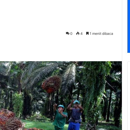
0
4
1 menit dibaca