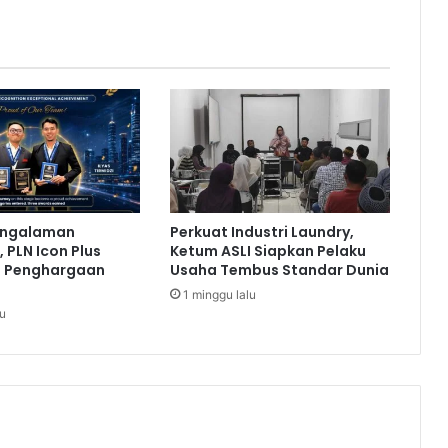
a
n
g
k
a
p
T
e
r
k
a
engalaman
Perkuat Industri Laundry,
i
 PLN Icon Plus
Ketum ASLI Siapkan Pelaku
t
a Penghargaan
Usaha Tembus Standar Dunia
S
1 minggu lalu
a
lu
b
u
-
s
a
b
u