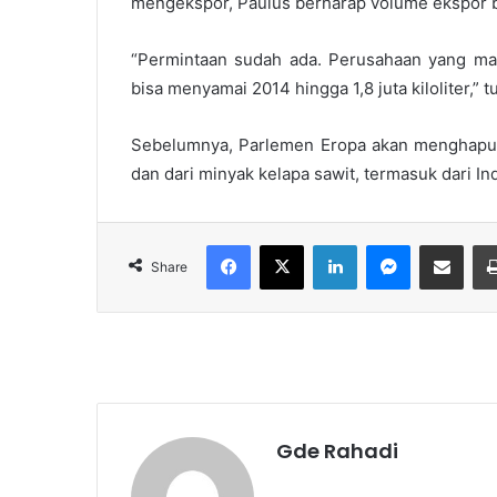
mengekspor, Paulus berharap volume ekspor b
“Permintaan sudah ada. Perusahaan yang ma
bisa menyamai 2014 hingga 1,8 juta kiloliter,” t
Sebelumnya, Parlemen Eropa akan menghapus
dan dari minyak kelapa sawit, termasuk dari I
Facebook
X
LinkedIn
Messenger
Share via Email
Share
Gde Rahadi