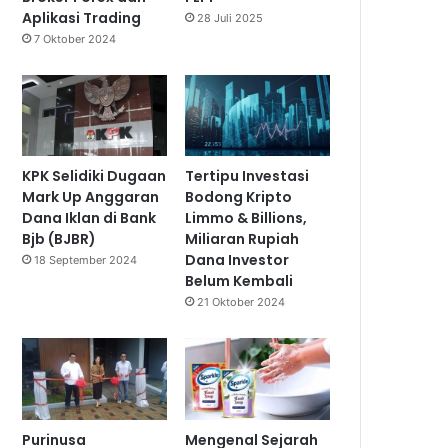
Aplikasi Trading
28 Juli 2025
7 Oktober 2024
KPK Selidiki Dugaan
Tertipu Investasi
Mark Up Anggaran
Bodong Kripto
Dana Iklan di Bank
Limmo & Billions,
Bjb (BJBR)
Miliaran Rupiah
Dana Investor
18 September 2024
Belum Kembali
21 Oktober 2024
Purinusa
Mengenal Sejarah