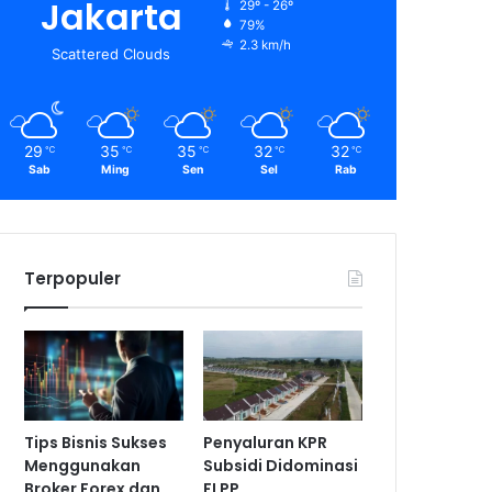
Jakarta
29º - 26º
79%
2.3 km/h
Scattered Clouds
29
35
35
32
32
℃
℃
℃
℃
℃
Sab
Ming
Sen
Sel
Rab
Terpopuler
Tips Bisnis Sukses
Penyaluran KPR
Menggunakan
Subsidi Didominasi
Broker Forex dan
FLPP