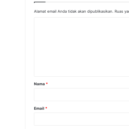
l
Alamat email Anda tidak akan dipublikasikan.
Ruas ya
i
s
K
a
s
o
i
m
e
n
t
a
r
Nama
*
*
Email
*