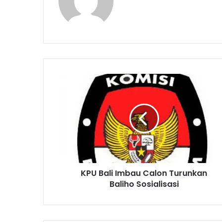
K
P
U
B
a
l
i
I
m
KPU Bali Imbau Calon Turunkan
b
Baliho Sosialisasi
a
u
C
a