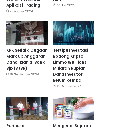
Aplikasi Trading
28 Juli 2025
7 Oktober 2024
KPK Selidiki Dugaan
Tertipu Investasi
Mark Up Anggaran
Bodong Kripto
Dana Iklan di Bank
Limmo & Billions,
Bjb (BJBR)
Miliaran Rupiah
Dana Investor
18 September 2024
Belum Kembali
21 Oktober 2024
Purinusa
Mengenal Sejarah