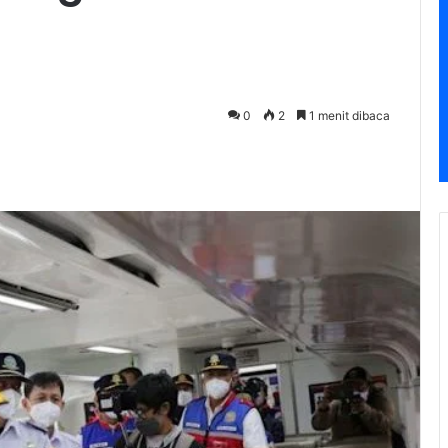
0
2
1 menit dibaca