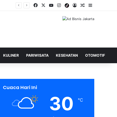
Facebook
X
YouTube
Instagram
Tiktok
Log In
Shuffle Berita
Sidebar
KULINER
PARIWISATA
KESEHATAN
OTOMOTIF
Cuaca Hari Ini
30
℃