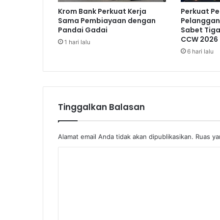
S
Krom Bank Perkuat Kerja
Perkuat P
e
Sama Pembiayaan dengan
Pelanggan,
m
Pandai Gadai
Sabet Tig
u
CCW 2026
1 hari lalu
a
6 hari lalu
I
m
p
o
r
Tinggalkan Balasan
d
a
r
Alamat email Anda tidak akan dipublikasikan.
Ruas ya
i
R
K
u
s
o
i
m
a
e
n