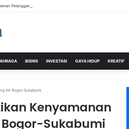
laman Pelanggan, PLN Icon Plus Sabet Tiga Penghargaan CCW 2026
AHRAGA
BISNIS
INVESTASI
GAYA HIDUP
KREATIF
ng KA Bogor-Sukabumi
tikan Kenyamanan
 Bogor-Sukabumi