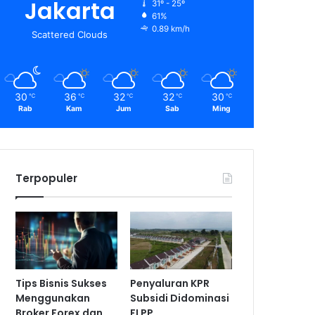
Jakarta
31º - 25º
61%
0.89 km/h
Scattered Clouds
30
36
32
32
30
℃
℃
℃
℃
℃
Rab
Kam
Jum
Sab
Ming
Terpopuler
Tips Bisnis Sukses
Penyaluran KPR
Menggunakan
Subsidi Didominasi
Broker Forex dan
FLPP