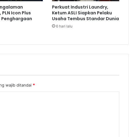
m
engalaman
Perkuat Industri Laundry,
d
 PLN Icon Plus
Ketum ASLI Siapkan Pelaku
i
a Penghargaan
Usaha Tembus Standar Dunia
G
6 hari lalu
P
A
m
e
r
i
k
a
ng wajib ditandai
*