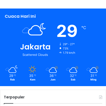
Cuaca Hari Ini
29
℃
Jakarta
29º - 27º
73%
1.79 km/h
Scattered Clouds
29
35
36
32
31
℃
℃
℃
℃
℃
Rab
Kam
Jum
Sab
Ming
Terpopuler