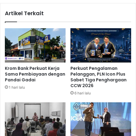
o
s
s
e
Artikel Terkait
i
n
s
a
i
l
D
E
e
l
l
n
a
e
p
n
a
y
Krom Bank Perkuat Kerja
Perkuat Pengalaman
n
A
Sama Pembiayaan dengan
Pelanggan, PLN Icon Plus
S
l
Pandai Gadai
Sabet Tiga Penghargaan
e
a
CCW 2026
1 hari lalu
t
m
6 hari lalu
e
i
l
C
a
e
h
d
K
e
a
r
l
a