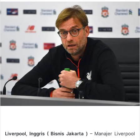
n
d
a
n
e
m
a
i
l
Liverpool, Inggris (
Bisnis Jakarta
)
– Manajer Liverpool