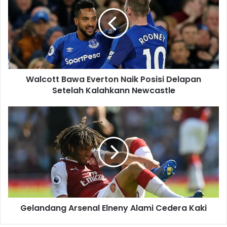
l
c
o
t
t
B
a
Walcott Bawa Everton Naik Posisi Delapan
w
Setelah Kalahkann Newcastle
a
E
v
G
e
e
r
l
t
a
o
n
n
d
N
a
a
n
i
g
k
Gelandang Arsenal Elneny Alami Cedera Kaki
A
P
r