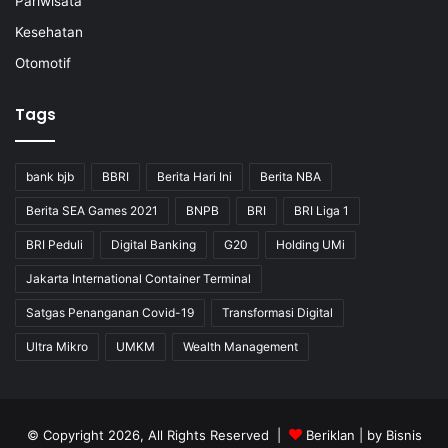
Pariwisata
Kesehatan
Otomotif
Tags
bank bjb
BBRI
Berita Hari Ini
Berita NBA
Berita SEA Games 2021
BNPB
BRI
BRI Liga 1
BRI Peduli
Digital Banking
G20
Holding UMi
Jakarta International Container Terminal
Satgas Penanganan Covid-19
Transformasi Digital
Ultra Mikro
UMKM
Wealth Management
© Copyright 2026, All Rights Reserved |
Beriklan
| by
Bisnis