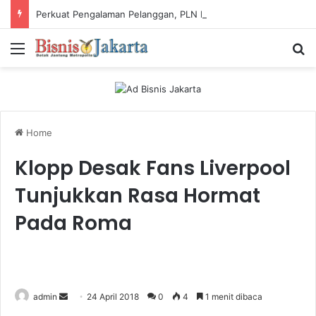
Perkuat Pengalaman Pelanggan, PLN Icon Plus Sabet Tiga Penghargaan CCW 2026
Menu
Ca
Home
Klopp Desak Fans Liverpool
Tunjukkan Rasa Hormat
Pada Roma
admin
S
24 April 2018
0
4
1 menit dibaca
e