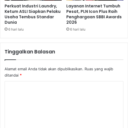
a
K
Perkuat Industri Laundry,
Layanan Internet Tumbuh
h
Ketum ASLI Siapkan Pelaku
Pesat, PLN Icon Plus Raih
a
Usaha Tembus Standar
Penghargaan SBBI Awards
k
k
Dunia
2026
a
i
n
6 hari lalu
6 hari lalu
n
N
e
Tinggalkan Balasan
w
c
a
Alamat email Anda tidak akan dipublikasikan.
Ruas yang wajib
s
ditandai
*
t
l
K
e
o
m
e
n