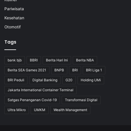
Pariwisata
Kesehatan
Otomotif
Tags
bank bjb
BBRI
Berita Hari Ini
Berita NBA
Berita SEA Games 2021
BNPB
BRI
BRI Liga 1
BRI Peduli
Digital Banking
G20
Holding UMi
Jakarta International Container Terminal
Satgas Penanganan Covid-19
Transformasi Digital
Ultra Mikro
UMKM
Wealth Management