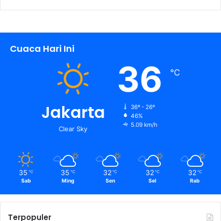
Cuaca Hari Ini
36
℃
Jakarta
36º - 26º
46%
5.09 km/h
Clear Sky
35
35
32
32
32
℃
℃
℃
℃
℃
Sab
Ming
Sen
Sel
Rab
Terpopuler