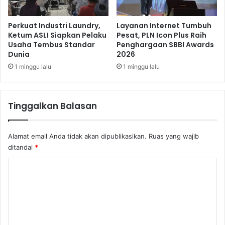
d
l
u
e
k
n
Perkuat Industri Laundry,
Layanan Internet Tumbuh
c
Ketum ASLI Siapkan Pelaku
Pesat, PLN Icon Plus Raih
t
Usaha Tembus Standar
Penghargaan SBBI Awards
a
i
Dunia
2026
p
n
i
e
1 minggu lalu
1 minggu lalu
l
Tinggalkan Balasan
Alamat email Anda tidak akan dipublikasikan.
Ruas yang wajib
ditandai
*
K
o
m
e