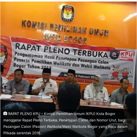
n
d
a
n
e
m
a
i
l
RAPAT PLENO KPU – Komisi Pemilihan Umum (KPU) Kota Bogor
menggelar Rapat Pleno Terbuka, Penetapan Calon dan Nomor Urut, bagi
Pasangan Calon (Paslon) Walikota/Wakil Walikota Bogor yang maju dalam
Pilkada serentak 2018.