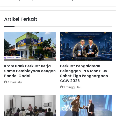
a
o
k
k
a
D
Artikel Terkait
n
i
E
m
m
i
e
n
n
t
D
a
i
t
m
a
u
k
Krom Bank Perkuat Kerja
Perkuat Pengalaman
d
R
Sama Pembiayaan dengan
Pelanggan, PLN Icon Plus
a
a
Pandai Gadai
Sabet Tiga Penghargaan
h
y
CCW 2026
4 hari lalu
k
a
1 minggu lalu
a
k
n
a
D
n
i
V
s
a