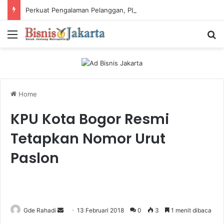
Perkuat Pengalaman Pelanggan, PLN Icon Plus Sabet Tiga Penghargaan CCW 2026
Menu
Ca
Home
KPU Kota Bogor Resmi
Tetapkan Nomor Urut
Paslon
Gde Rahadi
S
13 Februari 2018
0
3
1 menit dibaca
e