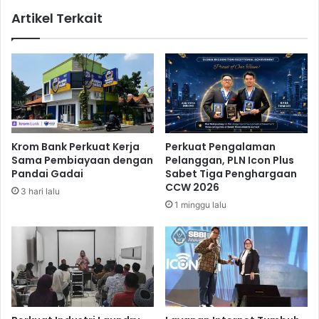
S
u
Artikel Terkait
e
m
b
,
a
K
r
o
A
r
l
b
a
a
t
n
U
B
Krom Bank Perkuat Kerja
Perkuat Pengalaman
k
i
Sama Pembiayaan dengan
Pelanggan, PLN Icon Plus
u
r
Pandai Gadai
Sabet Tiga Penghargaan
r
o
CCW 2026
3 hari lalu
K
T
1 minggu lalu
u
r
a
a
l
v
i
e
t
l
a
M
s
i
U
n