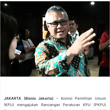
n
d
a
n
e
m
a
i
l
JAKARTA (Bisnis Jakarta)
– Komisi Pemilihan Umum
(KPU) mengajukan Rancangan Peraturan KPU (PKPU)