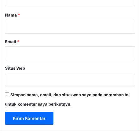
a
r
Nama
*
*
Email
*
Situs Web
Simpan nama, email, dan situs web saya pada peramban ini
untuk komentar saya berikutnya.