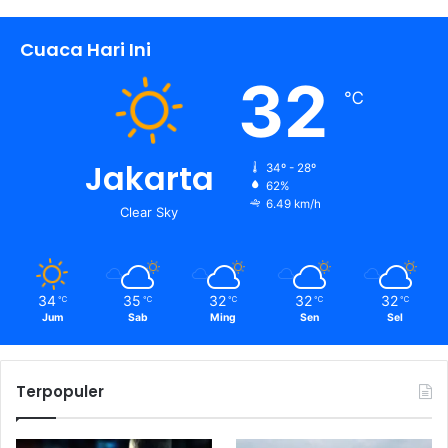
Cuaca Hari Ini
32
℃
Jakarta
34º - 28º
62%
6.49 km/h
Clear Sky
34
35
32
32
32
℃
℃
℃
℃
℃
Jum
Sab
Ming
Sen
Sel
Terpopuler