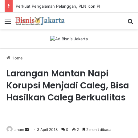
Perkuat Pengalaman Pelanggan, PLN Icon Plus Sabet Tiga Penghargaan CCW 2026
Menu
Ca
Home
Larangan Mantan Napi
Korupsi Menjadi Caleg, Bisa
Hasilkan Caleg Berkualitas
anom
S
3 April 2018
0
2
2 menit dibaca
e