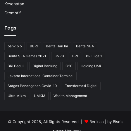
Kesehatan
Otomotif
Tags
bank bjb
BBRI
Berita Hari Ini
Berita NBA
Berita SEA Games 2021
BNPB
BRI
BRI Liga 1
BRI Peduli
Digital Banking
G20
Holding UMi
Jakarta International Container Terminal
Satgas Penanganan Covid-19
Transformasi Digital
Ultra Mikro
UMKM
Wealth Management
© Copyright 2026, All Rights Reserved |
Beriklan
| by
Bisnis