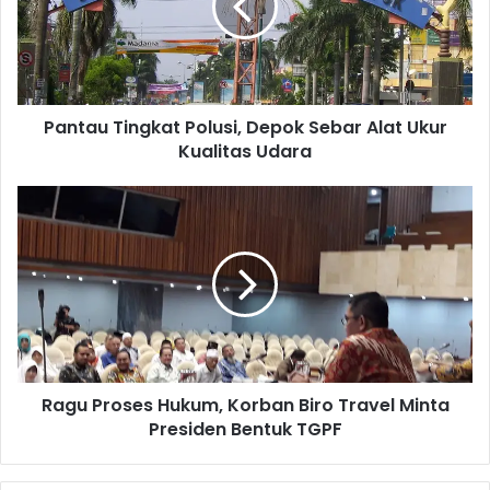
a
u
T
i
n
Pantau Tingkat Polusi, Depok Sebar Alat Ukur
g
Kualitas Udara
k
a
t
R
P
a
o
g
l
u
u
P
s
r
i
o
,
s
D
e
e
Ragu Proses Hukum, Korban Biro Travel Minta
s
p
Presiden Bentuk TGPF
H
o
u
k
k