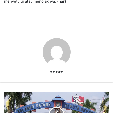
menyetujui atau menolaknya.
(har)
anom
P
a
n
t