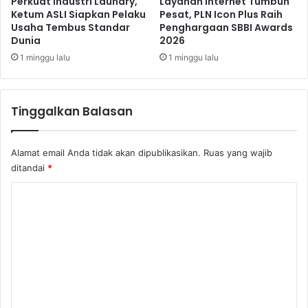
Perkuat Industri Laundry,
Layanan Internet Tumbuh
d
t
Ketum ASLI Siapkan Pelaku
Pesat, PLN Icon Plus Raih
a
Usaha Tembus Standar
Penghargaan SBBI Awards
a
Dunia
2026
r
P
a
r
1 minggu lalu
1 minggu lalu
e
s
i
Tinggalkan Balasan
d
e
n
Alamat email Anda tidak akan dipublikasikan.
Ruas yang wajib
B
ditandai
*
e
n
K
t
o
u
k
m
T
e
G
P
n
F
t