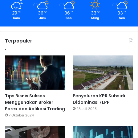
29
36
36
33
33
℃
℃
℃
℃
℃
Kam
Jum
Sab
Ming
Sen
Terpopuler
Tips Bisnis Sukses
Penyaluran KPR Subsidi
Menggunakan Broker
Didominasi FLPP
Forex dan Aplikasi Trading
28 Juli 2025
7 Oktober 2024