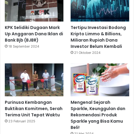
KPK Selidiki Dugaan Mark
Tertipu Investasi Bodong
Up Anggaran Dana Iklan di
Kripto Limmo & Billions,
Bank Bjb (BJBR)
Miliaran Rupiah Dana
Investor Belum Kembali
18 September 2024
21 Oktober 2024
Purinusa Kembangan
Mengenal Sejarah
Buktikan Komitmen, Serah
Sparkle, Keunggulan dan
Terima Unit Tepat Waktu
Rekomendasi Produk
Sparkle yang Bisa Kamu
23 Februari 2025
Beli!
21 Mei 2024