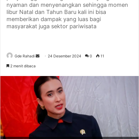
nyaman dan menyenangkan sehingga momen
libur Natal dan Tahun Baru kali ini bisa
memberikan dampak yang luas bagi
masyarakat juga sektor pariwisata
Gde Rahadi
S
24 Desember 2024
0
11
e
2 menit dibaca
n
d
a
n
e
m
a
i
l