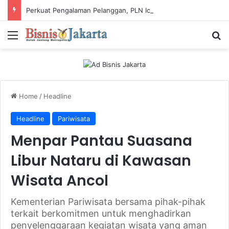
Perkuat Pengalaman Pelanggan, PLN Icon Plus Sabet Tiga Penghargaan CCW 2026
Menu
Ca
Home
/
Headline
Headline
Pariwisata
Menpar Pantau Suasana
Libur Nataru di Kawasan
Wisata Ancol
Kementerian Pariwisata bersama pihak-pihak
terkait berkomitmen untuk menghadirkan
penyelenggaraan kegiatan wisata yang aman