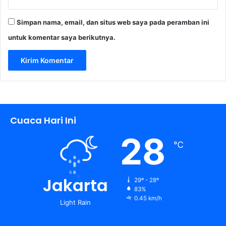
Simpan nama, email, dan situs web saya pada peramban ini
untuk komentar saya berikutnya.
Cuaca Hari Ini
28
℃
Jakarta
29º - 28º
83%
0.45 km/h
Light Rain