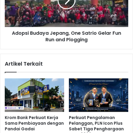
a
s
n
i
f
B
a
u
a
d
t
Adopsi Budaya Jepang, One Satrio Gelar Fun
a
a
Run and Plogging
y
n
a
A
J
I
e
Artikel Terkait
u
p
n
a
t
n
u
g
k
,
P
O
e
n
n
e
g
S
Krom Bank Perkuat Kerja
Perkuat Pengalaman
e
a
Sama Pembiayaan dengan
Pelanggan, PLN Icon Plus
l
t
Pandai Gadai
Sabet Tiga Penghargaan
o
r