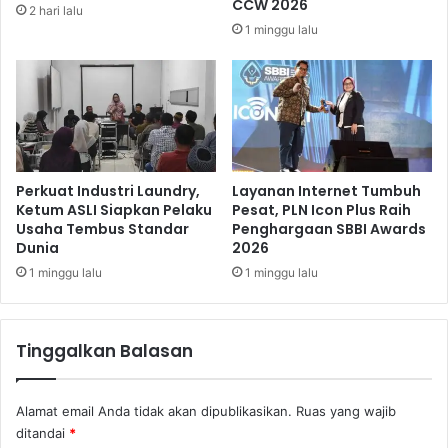
CCW 2026
2 hari lalu
l
i
1 minggu lalu
a
o
a
G
n
e
K
l
e
a
u
r
a
F
n
u
Perkuat Industri Laundry,
Layanan Internet Tumbuh
g
n
Ketum ASLI Siapkan Pelaku
Pesat, PLN Icon Plus Raih
a
Usaha Tembus Standar
Penghargaan SBBI Awards
R
Dunia
2026
n
u
N
n
1 minggu lalu
1 minggu lalu
e
a
g
n
a
d
Tinggalkan Balasan
r
P
a
l
y
o
Alamat email Anda tidak akan dipublikasikan.
Ruas yang wajib
a
g
ditandai
*
n
g