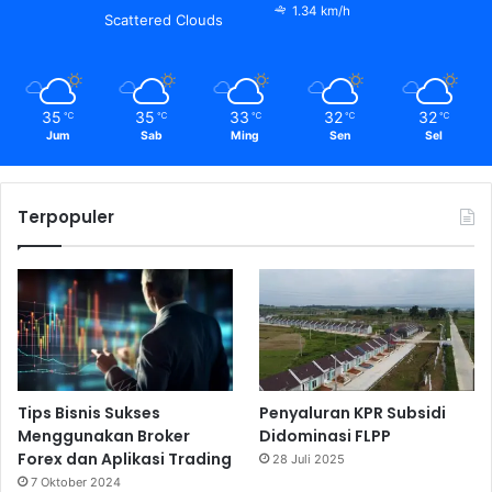
1.34 km/h
Scattered Clouds
35
35
33
32
32
℃
℃
℃
℃
℃
Jum
Sab
Ming
Sen
Sel
Terpopuler
Tips Bisnis Sukses
Penyaluran KPR Subsidi
Menggunakan Broker
Didominasi FLPP
Forex dan Aplikasi Trading
28 Juli 2025
7 Oktober 2024