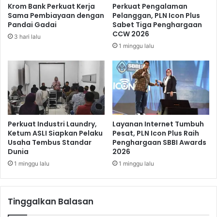
Krom Bank Perkuat Kerja
Perkuat Pengalaman
a
s
Sama Pembiayaan dengan
Pelanggan, PLN Icon Plus
l
t
Pandai Gadai
Sabet Tiga Penghargaan
I
R
CCW 2026
3 hari lalu
d
a
1 minggu lalu
u
m
l
a
f
d
i
h
t
a
r
n
i
1
1
4
Perkuat Industri Laundry,
Layanan Internet Tumbuh
4
4
Ketum ASLI Siapkan Pelaku
Pesat, PLN Icon Plus Raih
4
Usaha Tembus Standar
Penghargaan SBBI Awards
6
Dunia
2026
6
H
H
1 minggu lalu
1 minggu lalu
/
2
0
Tinggalkan Balasan
2
5