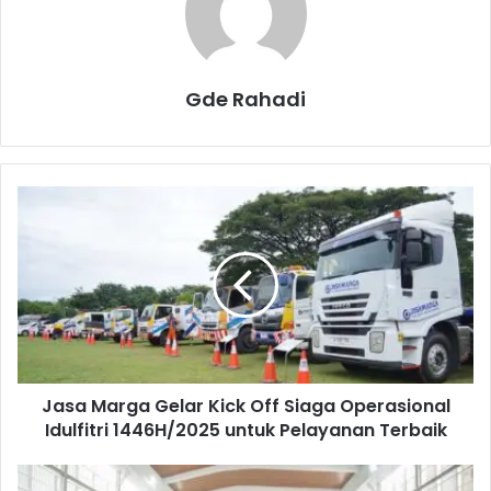
Gde Rahadi
J
a
s
a
M
a
r
g
a
Jasa Marga Gelar Kick Off Siaga Operasional
G
Idulfitri 1446H/2025 untuk Pelayanan Terbaik
e
l
a
S