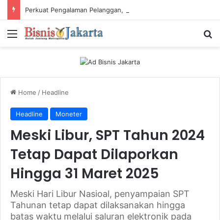
Perkuat Pengalaman Pelanggan, PLN Icon Plus Sabet Tiga Penghargaan CCW 2026
Menu
Ca
Home
/
Headline
Headline
Moneter
Meski Libur, SPT Tahun 2024
Tetap Dapat Dilaporkan
Hingga 31 Maret 2025
Meski Hari Libur Nasioal, penyampaian SPT
Tahunan tetap dapat dilaksanakan hingga
batas waktu melalui saluran elektronik pada