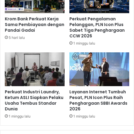
n
d
e
Krom Bank Perkuat Kerja
Perkuat Pengalaman
r
Sama Pembiayaan dengan
Pelanggan, PLN Icon Plus
a
Pandai Gadai
Sabet Tiga Penghargaan
P
CCW 2026
5 hari lalu
e
1 minggu lalu
m
b
u
k
a
a
n
S
Perkuat Industri Laundry,
Layanan Internet Tumbuh
E
Ketum ASLI Siapkan Pelaku
Pesat, PLN Icon Plus Raih
Usaha Tembus Standar
Penghargaan SBBI Awards
A
Dunia
2026
G
a
1 minggu lalu
1 minggu lalu
m
e