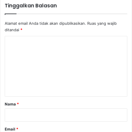
s
Tinggalkan Balasan
Alamat email Anda tidak akan dipublikasikan.
Ruas yang wajib
ditandai
*
K
o
m
e
n
t
a
r
Nama
*
*
Email
*