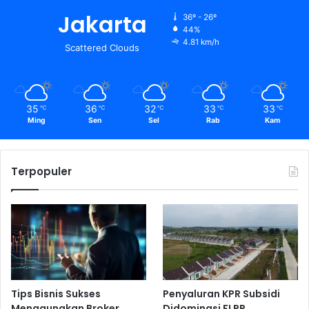
Jakarta
36º - 26º
44%
4.81 km/h
Scattered Clouds
35
36
32
33
33
℃
℃
℃
℃
℃
Ming
Sen
Sel
Rab
Kam
Terpopuler
Tips Bisnis Sukses
Penyaluran KPR Subsidi
Menggunakan Broker
Didominasi FLPP