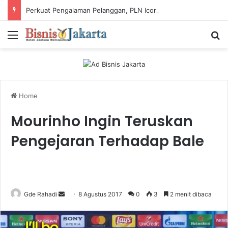
Perkuat Pengalaman Pelanggan, PLN Icon Plus Sabet Tiga Penghargaan CCW 2026
Menu
Ca
Home
Mourinho Ingin Teruskan
Pengejaran Terhadap Bale
Gde Rahadi
S
8 Agustus 2017
0
3
2 menit dibaca
e
n