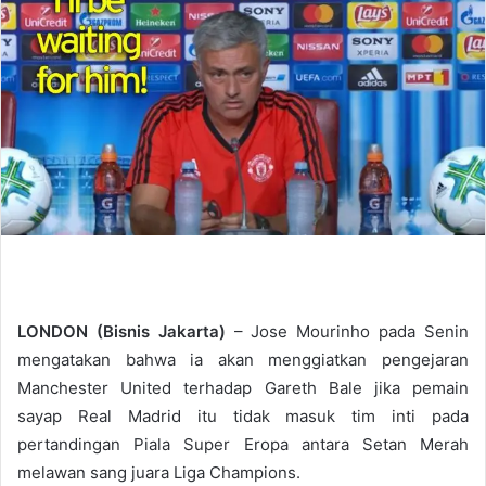
d
a
n
e
m
a
i
l
LONDON (Bisnis Jakarta)
– Jose Mourinho pada Senin
mengatakan bahwa ia akan menggiatkan pengejaran
Manchester United terhadap Gareth Bale jika pemain
sayap Real Madrid itu tidak masuk tim inti pada
pertandingan Piala Super Eropa antara Setan Merah
melawan sang juara Liga Champions.