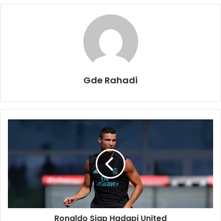
Gde Rahadi
R
o
n
a
l
d
o
S
i
Ronaldo Siap Hadapi United
a