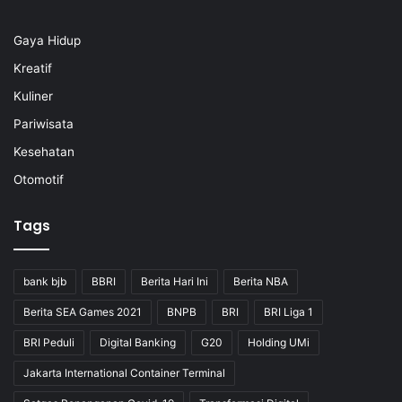
Gaya Hidup
Kreatif
Kuliner
Pariwisata
Kesehatan
Otomotif
Tags
bank bjb
BBRI
Berita Hari Ini
Berita NBA
Berita SEA Games 2021
BNPB
BRI
BRI Liga 1
BRI Peduli
Digital Banking
G20
Holding UMi
Jakarta International Container Terminal