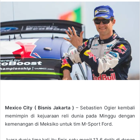
n
d
a
n
e
m
a
i
l
Mexico City (
Bisnis Jakarta
)
– Sebastien Ogier kembali
memimpin di kejuaraan reli dunia pada Minggu dengan
kemenangan di Meksiko untuk tim M-Sport Ford.
Juara dunia lima kali itu finis satu menit 13,6 detik di depan