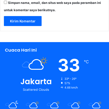
Simpan nama, email, dan situs web saya pada peramban ini
untuk komentar saya berikutnya.
Cuaca Hari Ini
33
℃
Jakarta
33º - 26º
57%
4.66 km/h
Scattered Clouds