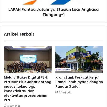
a
t
LAPAN Pantau Jatuhnya Stasiun Luar Angkasa
k
a
Y
Tiangong-1
u
a
J
n
a
g
t
Artikel Terkait
P
u
o
h
s
n
i
y
t
a
i
S
f
t
a
s
Melalui Raker Digital PLN,
Krom Bank Perkuat Kerja
i
PLN Icon Plus Jabar dorong
Sama Pembiayaan dengan
u
inovasi teknologi,
Pandai Gadai
n
konektivitas, dan
6 hari lalu
L
efektivitas proses bisnis
u
PLN
a
3 jam lalu