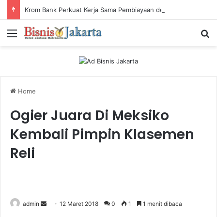
Krom Bank Perkuat Kerja Sama Pembiayaan dengan Pandai Gadai
Menu
Ca
Home
Ogier Juara Di Meksiko
Kembali Pimpin Klasemen
Reli
admin
S
12 Maret 2018
0
1
1 menit dibaca
e