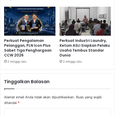
r
A
n
g
k
a
s
Perkuat Pengalaman
Perkuat Industri Laundry,
a
Pelanggan, PLN Icon Plus
Ketum ASLI Siapkan Pelaku
T
Sabet Tiga Penghargaan
Usaha Tembus Standar
i
CCW 2026
Dunia
a
2 minggu lalu
2 minggu lalu
n
g
o
n
Tinggalkan Balasan
g
-
1
Alamat email Anda tidak akan dipublikasikan.
Ruas yang wajib
ditandai
*
K