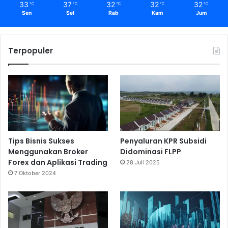
33
37
32
32
32
℃
℃
℃
℃
℃
Sen
Sel
Rab
Kam
Jum
Terpopuler
Tips Bisnis Sukses
Penyaluran KPR Subsidi
Menggunakan Broker
Didominasi FLPP
Forex dan Aplikasi Trading
28 Juli 2025
7 Oktober 2024