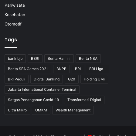
Pariwisata
Kesehatan
Otomotif
Tags
bank bjb
BBRI
Berita Hari Ini
Berita NBA
Berita SEA Games 2021
BNPB
BRI
BRI Liga 1
BRI Peduli
Digital Banking
G20
Holding UMi
Jakarta International Container Terminal
Satgas Penanganan Covid-19
Transformasi Digital
Ultra Mikro
UMKM
Wealth Management