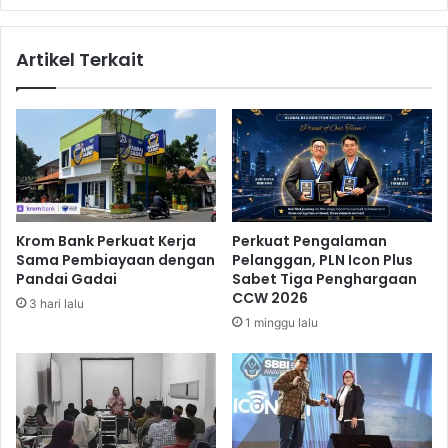
d
u
a
s
Artikel Terkait
r
i
a
n
T
e
e
s
b
s
e
m
l
a
i
n
a
a
Krom Bank Perkuat Kerja
Perkuat Pengalaman
n
t
Sama Pembiayaan dengan
Pelanggan, PLN Icon Plus
-
a
Pandai Gadai
Sabet Tiga Penghargaan
S
u
CCW 2026
3 hari lalu
i
B
1 minggu lalu
n
u
t
s
a
y
n
m
g
a
n