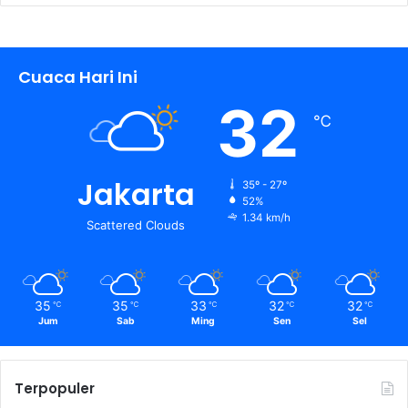
Cuaca Hari Ini
32
℃
Jakarta
35º - 27º
52%
1.34 km/h
Scattered Clouds
35
35
33
32
32
℃
℃
℃
℃
℃
Jum
Sab
Ming
Sen
Sel
Terpopuler