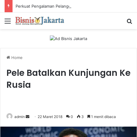
Perkuat Pengalaman Pelanggan, PLN Icon Plus Sabet Tiga Penghargaan CCW 2026
Menu
Ca
Home
Pele Batalkan Kunjungan Ke
Rusia
admin
S
22 Maret 2018
0
3
1 menit dibaca
e
n