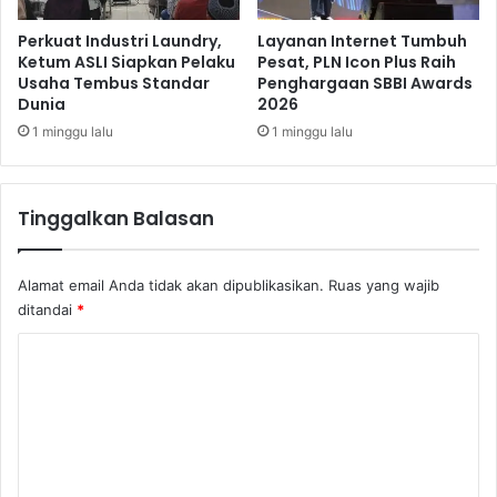
?
Perkuat Industri Laundry,
Layanan Internet Tumbuh
Ketum ASLI Siapkan Pelaku
Pesat, PLN Icon Plus Raih
Usaha Tembus Standar
Penghargaan SBBI Awards
Dunia
2026
1 minggu lalu
1 minggu lalu
Tinggalkan Balasan
Alamat email Anda tidak akan dipublikasikan.
Ruas yang wajib
ditandai
*
K
o
m
e
n