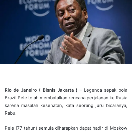
d
a
n
e
m
a
i
l
Rio de Janeiro (
Bisnis Jakarta
)
– Legenda sepak bola
Brazil Pele telah membatalkan rencana perjalanan ke Rusia
karena masalah kesehatan, kata seorang juru bicaranya,
Rabu.
Pele (77 tahun) semula diharapkan dapat hadir di Moskow