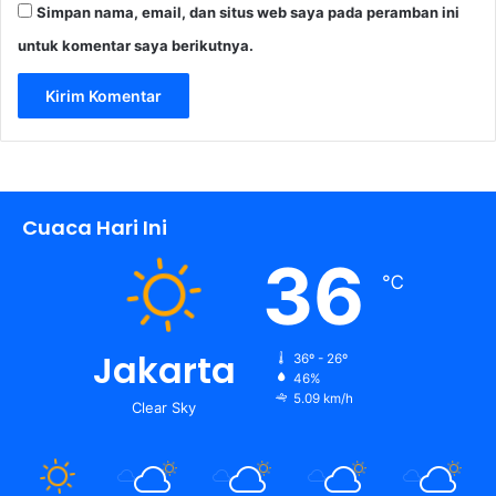
Simpan nama, email, dan situs web saya pada peramban ini
untuk komentar saya berikutnya.
Cuaca Hari Ini
36
℃
Jakarta
36º - 26º
46%
5.09 km/h
Clear Sky