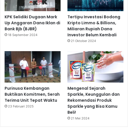
KPK Selidiki Dugaan Mark
Tertipu Investasi Bodong
Up Anggaran Dana Iklan di
Kripto Limmo & Billions,
Bank Bjb (BJBR)
Miliaran Rupiah Dana
Investor Belum Kembali
18 September 2024
21 Oktober 2024
Purinusa Kembangan
Mengenal Sejarah
Buktikan Komitmen, Serah
Sparkle, Keunggulan dan
Terima Unit Tepat Waktu
Rekomendasi Produk
Sparkle yang Bisa Kamu
23 Februari 2025
Beli!
21 Mei 2024