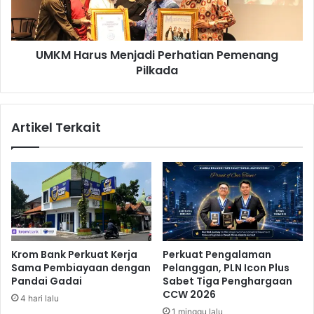
e
r
c
u
e
s
p
UMKM Harus Menjadi Perhatian Pemenang
M
a
Pilkada
e
t
n
a
j
n
a
Artikel Terkait
M
d
e
i
n
P
c
e
a
r
p
h
a
a
i
t
8
i
Krom Bank Perkuat Kerja
Perkuat Pengalaman
5
a
Sama Pembiayaan dengan
Pelanggan, PLN Icon Plus
K
n
Pandai Gadai
Sabet Tiga Penghargaan
m
P
CCW 2026
4 hari lalu
/
e
1 minggu lalu