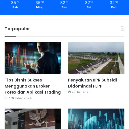
35
35
32
32
32
℃
℃
℃
℃
℃
Sab
Ming
Sen
Sel
Rab
Terpopuler
Tips Bisnis Sukses
Penyaluran KPR Subsidi
Menggunakan Broker
Didominasi FLPP
Forex dan Aplikasi Trading
28 Juli 2025
7 Oktober 2024