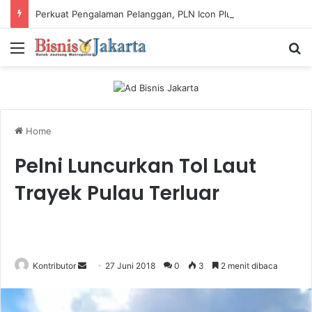
Perkuat Pengalaman Pelanggan, PLN Icon Plus Sabet Tiga Penghargaan CCW 2026
Menu
Ca
Home
Pelni Luncurkan Tol Laut
Trayek Pulau Terluar
Kontributor
S
27 Juni 2018
0
3
2 menit dibaca
e
n