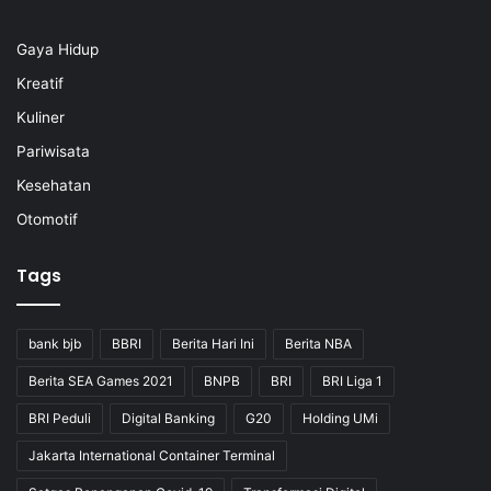
Gaya Hidup
Kreatif
Kuliner
Pariwisata
Kesehatan
Otomotif
Tags
bank bjb
BBRI
Berita Hari Ini
Berita NBA
Berita SEA Games 2021
BNPB
BRI
BRI Liga 1
BRI Peduli
Digital Banking
G20
Holding UMi
Jakarta International Container Terminal