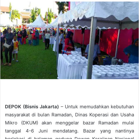
n
d
a
n
e
m
a
i
l
DEPOK (Bisnis Jakarta)
– Untuk memudahkan kebutuhan
masyarakat di bulan Ramadan, Dinas Koperasi dan Usaha
Mikro (DKUM) akan menggelar bazar Ramadan mulai
tanggal 4-6 Juni mendatang. Bazar yang nantinya
berlokasi di halaman gedung Dewan Kerajinan Nasional