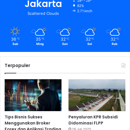
Jakarta
28º - 28º
82%
2.71 km/h
Scattered Clouds
36
35
32
32
32
℃
℃
℃
℃
℃
Sab
Ming
Sen
Sel
Rab
Terpopuler
Tips Bisnis Sukses
Penyaluran KPR Subsidi
Menggunakan Broker
Didominasi FLPP
Forex dan Aplikasi Trading
28 Juli 2025