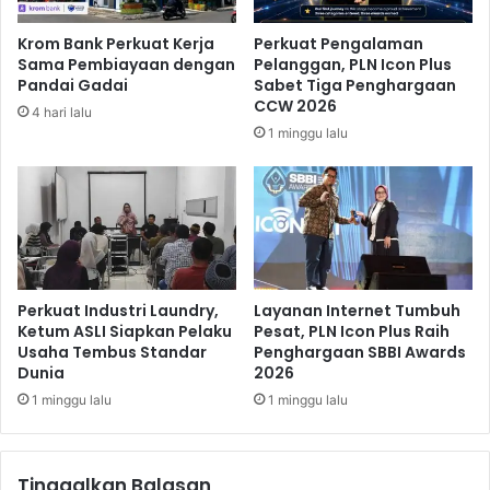
p
P
e
S
Krom Bank Perkuat Kerja
Perkuat Pengalaman
d
I
Sama Pembiayaan dengan
Pelanggan, PLN Icon Plus
u
S
Pandai Gadai
Sabet Tiga Penghargaan
l
S
CCW 2026
4 hari lalu
i
e
1 minggu lalu
a
m
n
a
D
r
h
a
u
n
a
g
f
a
Perkuat Industri Laundry,
Layanan Internet Tumbuh
Ketum ASLI Siapkan Pelaku
Pesat, PLN Icon Plus Raih
Usaha Tembus Standar
Penghargaan SBBI Awards
Dunia
2026
1 minggu lalu
1 minggu lalu
Tinggalkan Balasan