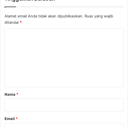
Alamat email Anda tidak akan dipublikasikan.
Ruas yang wajib
ditandai
*
K
o
m
e
n
t
a
r
Nama
*
*
Email
*