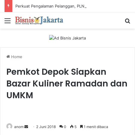
Perkuat Pengalaman Pelanggan, PLN Icon Plus Sabet Tiga Penghargaan CCW 2026
Menu
Ca
Home
Pemkot Depok Siapkan
Bazar Kuliner Ramadan dan
UMKM
anom
S
2 Juni 2018
0
5
1 menit dibaca
e