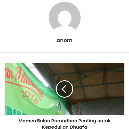
anom
M
o
m
e
n
B
u
l
a
Momen Bulan Ramadhan Penting untuk
n
Kepedulian Dhuafa
R