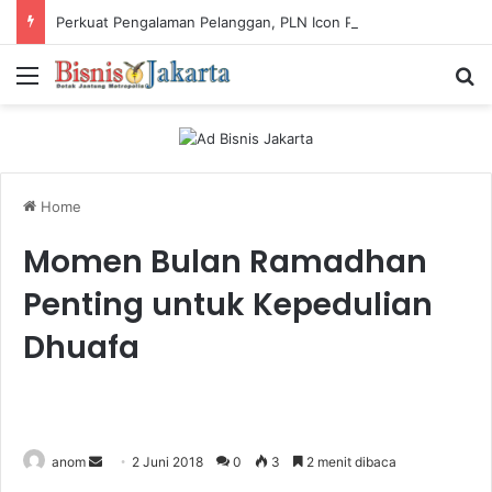
Perkuat Pengalaman Pelanggan, PLN Icon Plus Sabet Tiga Penghargaan CCW 2026
Menu
Ca
Home
Momen Bulan Ramadhan
Penting untuk Kepedulian
Dhuafa
anom
S
2 Juni 2018
0
3
2 menit dibaca
e