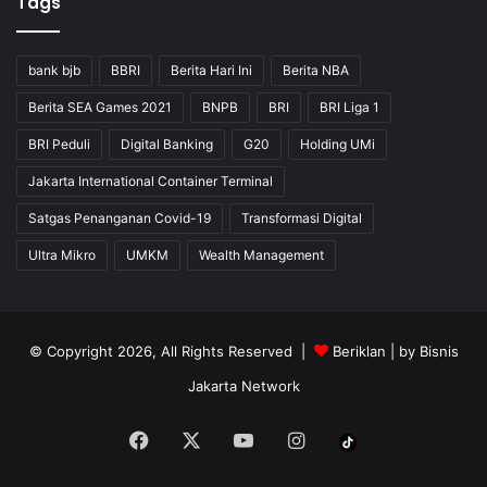
Tags
bank bjb
BBRI
Berita Hari Ini
Berita NBA
Berita SEA Games 2021
BNPB
BRI
BRI Liga 1
BRI Peduli
Digital Banking
G20
Holding UMi
Jakarta International Container Terminal
Satgas Penanganan Covid-19
Transformasi Digital
Ultra Mikro
UMKM
Wealth Management
© Copyright 2026, All Rights Reserved |
Beriklan
| by
Bisnis
Jakarta Network
Facebook
X
YouTube
Instagram
Tiktok