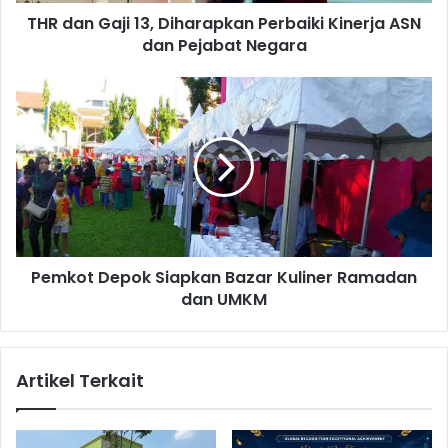
j
THR dan Gaji 13, Diharapkan Perbaiki Kinerja ASN
i
dan Pejabat Negara
1
3
,
P
D
e
i
m
h
k
a
o
r
t
a
D
p
e
k
p
a
Pemkot Depok Siapkan Bazar Kuliner Ramadan
o
n
dan UMKM
k
P
S
e
i
r
a
Artikel Terkait
b
p
a
k
i
a
k
n