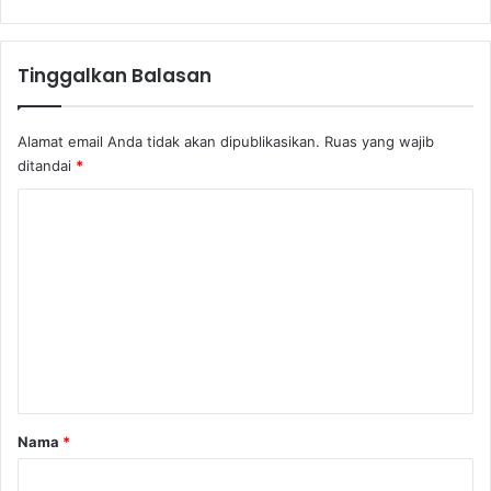
N
n
e
U
g
M
Tinggalkan Balasan
a
K
r
M
a
Alamat email Anda tidak akan dipublikasikan.
Ruas yang wajib
ditandai
*
K
o
m
e
n
t
a
r
Nama
*
*