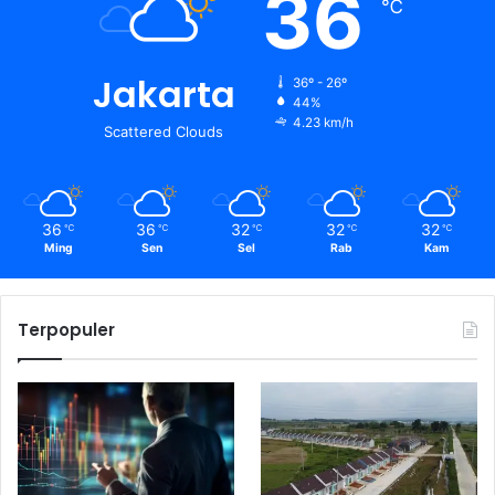
36
℃
Jakarta
36º - 26º
44%
4.23 km/h
Scattered Clouds
36
36
32
32
32
℃
℃
℃
℃
℃
Ming
Sen
Sel
Rab
Kam
Terpopuler