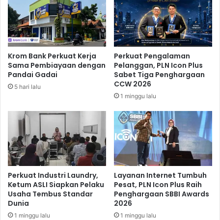
i
B
K
a
i
z
n
a
e
r
Krom Bank Perkuat Kerja
Perkuat Pengalaman
r
K
Sama Pembiayaan dengan
Pelanggan, PLN Icon Plus
j
u
Pandai Gadai
Sabet Tiga Penghargaan
a
l
CCW 2026
5 hari lalu
A
i
1 minggu lalu
S
n
N
e
d
r
a
R
n
a
P
m
e
a
j
d
Perkuat Industri Laundry,
Layanan Internet Tumbuh
a
a
Ketum ASLI Siapkan Pelaku
Pesat, PLN Icon Plus Raih
b
Usaha Tembus Standar
Penghargaan SBBI Awards
n
Dunia
2026
a
d
t
a
1 minggu lalu
1 minggu lalu