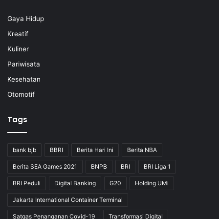
Gaya Hidup
Kreatif
Kuliner
Pariwisata
Kesehatan
Otomotif
Tags
bank bjb
BBRI
Berita Hari Ini
Berita NBA
Berita SEA Games 2021
BNPB
BRI
BRI Liga 1
BRI Peduli
Digital Banking
G20
Holding UMi
Jakarta International Container Terminal
Satgas Penanganan Covid-19
Transformasi Digital