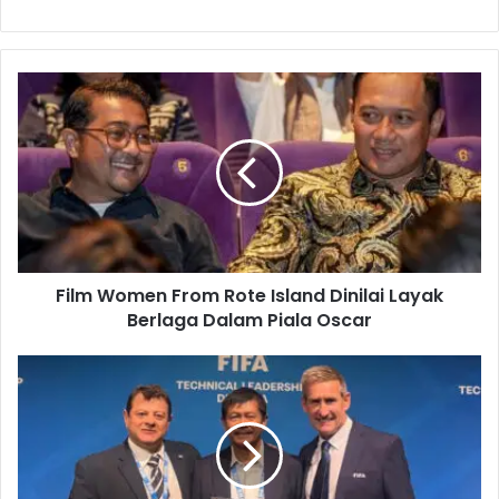
F
i
l
m
W
o
m
e
n
Film Women From Rote Island Dinilai Layak
F
Berlaga Dalam Piala Oscar
r
o
m
I
R
n
o
d
t
r
e
a
I
S