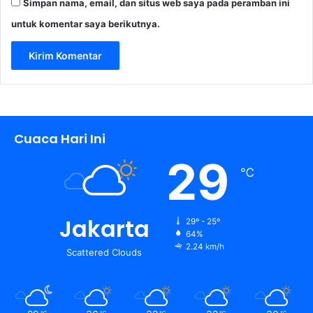
Simpan nama, email, dan situs web saya pada peramban ini
untuk komentar saya berikutnya.
Cuaca Hari Ini
29
℃
Jakarta
29º - 25º
64%
2.24 km/h
Scattered Clouds