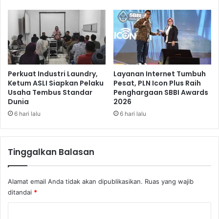
g
I
a
F
D
A
a
T
l
e
a
c
m
h
Perkuat Industri Laundry,
Layanan Internet Tumbuh
P
n
Ketum ASLI Siapkan Pelaku
Pesat, PLN Icon Plus Raih
i
Usaha Tembus Standar
Penghargaan SBBI Awards
i
Dunia
2026
a
c
l
a
6 hari lalu
6 hari lalu
a
l
O
L
s
e
Tinggalkan Balasan
c
a
a
d
r
e
Alamat email Anda tidak akan dipublikasikan.
Ruas yang wajib
r
ditandai
*
s
h
K
i