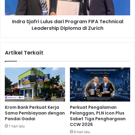
s
j
l
a
a
f
n
Indra Sjafri Lulus dari Program FIFA Technical
r
d
Leadership Diploma di Zurich
i
D
L
i
u
n
l
Artikel Terkait
i
u
l
s
a
d
i
a
L
r
a
i
y
P
a
r
k
o
Krom Bank Perkuat Kerja
Perkuat Pengalaman
B
g
Sama Pembiayaan dengan
Pelanggan, PLN Icon Plus
e
r
Pandai Gadai
Sabet Tiga Penghargaan
r
a
CCW 2026
1 hari lalu
l
m
6 hari lalu
a
F