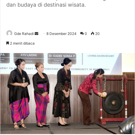
dan budaya di destinasi wisata.
Gde Rahadi
S
8 Desember 2024
0
20
e
2 menit dibaca
n
d
a
n
e
m
a
i
l