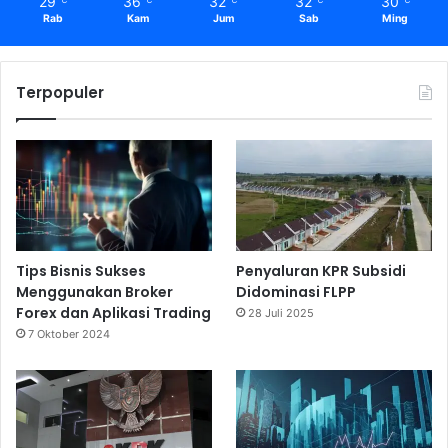
29
36
32
32
30
℃
℃
℃
℃
℃
Rab
Kam
Jum
Sab
Ming
Terpopuler
Tips Bisnis Sukses
Penyaluran KPR Subsidi
Menggunakan Broker
Didominasi FLPP
Forex dan Aplikasi Trading
28 Juli 2025
7 Oktober 2024