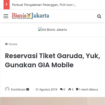
Perkuat Pengalaman Pelanggan, PLN Icon Plus Sabet Tiga Penghargaan CCW 2026
Menu
Ca
Home
Reservasi Tiket Garuda, Yuk,
Gunakan GIA Mobile
Kontributor
S
31 Agustus 2019
0
5
1 menit dibaca
e
n