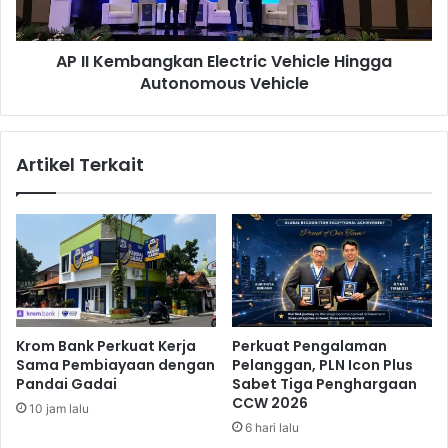
,
b
I
a
AP II Kembangkan Electric Vehicle Hingga
n
n
i
Autonomous Vehicle
g
A
k
l
a
a
n
Artikel Terkait
s
E
a
l
n
e
n
c
y
t
a
r
i
c
V
Krom Bank Perkuat Kerja
Perkuat Pengalaman
e
Sama Pembiayaan dengan
Pelanggan, PLN Icon Plus
h
Pandai Gadai
Sabet Tiga Penghargaan
i
CCW 2026
10 jam lalu
c
6 hari lalu
l