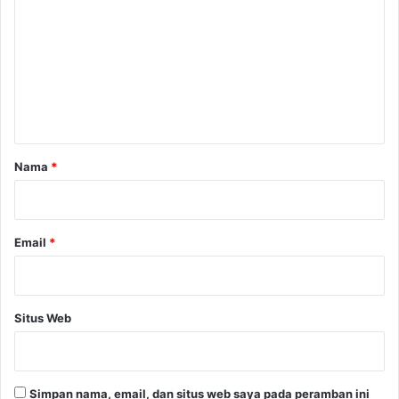
o
c
l
m
e
e
n
t
a
r
Nama
*
*
Email
*
Situs Web
Simpan nama, email, dan situs web saya pada peramban ini