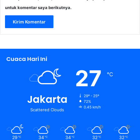
untuk komentar saya berikutnya.
Cuaca Hari Ini
27
℃
Jakarta
29º - 25º
72%
0.45 km/h
Scattered Clouds
29
34
34
32
32
℃
℃
℃
℃
℃