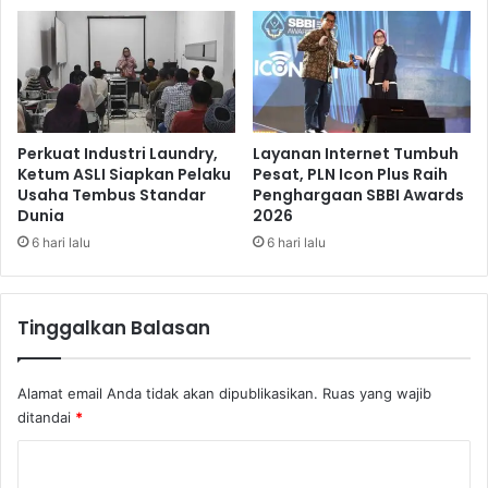
e
H
i
n
g
g
a
Perkuat Industri Laundry,
Layanan Internet Tumbuh
A
Ketum ASLI Siapkan Pelaku
Pesat, PLN Icon Plus Raih
Usaha Tembus Standar
Penghargaan SBBI Awards
u
Dunia
2026
t
o
6 hari lalu
6 hari lalu
n
o
m
Tinggalkan Balasan
o
u
s
Alamat email Anda tidak akan dipublikasikan.
Ruas yang wajib
V
ditandai
*
e
h
K
i