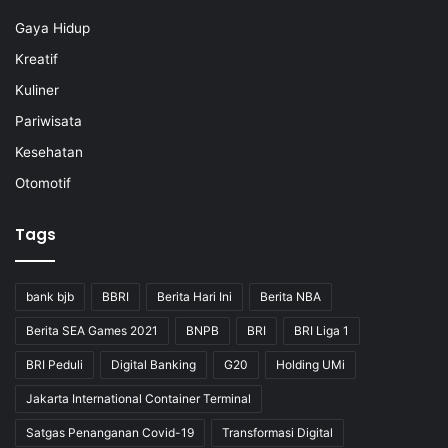
Gaya Hidup
Kreatif
Kuliner
Pariwisata
Kesehatan
Otomotif
Tags
bank bjb
BBRI
Berita Hari Ini
Berita NBA
Berita SEA Games 2021
BNPB
BRI
BRI Liga 1
BRI Peduli
Digital Banking
G20
Holding UMi
Jakarta International Container Terminal
Satgas Penanganan Covid-19
Transformasi Digital