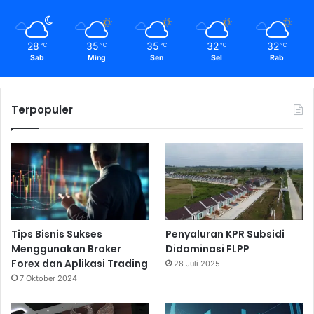
28
35
35
32
32
℃
℃
℃
℃
℃
Sab
Ming
Sen
Sel
Rab
Terpopuler
Tips Bisnis Sukses
Penyaluran KPR Subsidi
Menggunakan Broker
Didominasi FLPP
Forex dan Aplikasi Trading
28 Juli 2025
7 Oktober 2024