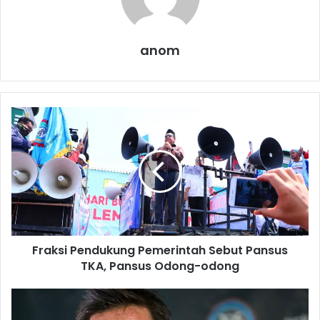
anom
F
r
a
k
s
i
P
e
n
Fraksi Pendukung Pemerintah Sebut Pansus
d
TKA, Pansus Odong-odong
u
k
u
L
n
a