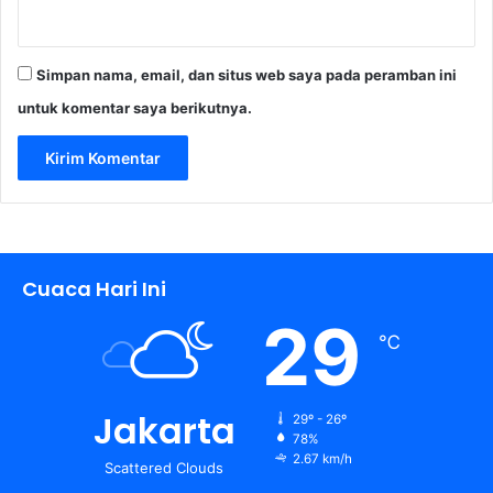
Simpan nama, email, dan situs web saya pada peramban ini
untuk komentar saya berikutnya.
Cuaca Hari Ini
29
℃
Jakarta
29º - 26º
78%
2.67 km/h
Scattered Clouds