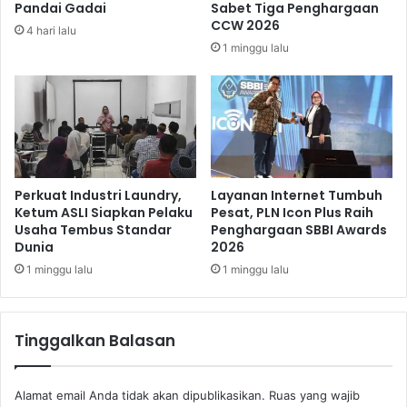
e
Pandai Gadai
Sabet Tiga Penghargaan
T
p
CCW 2026
4 hari lalu
K
e
1 minggu lalu
A
l
,
a
P
t
a
i
n
h
s
a
u
n
s
Perkuat Industri Laundry,
Layanan Internet Tumbuh
O
Ketum ASLI Siapkan Pelaku
Pesat, PLN Icon Plus Raih
Usaha Tembus Standar
Penghargaan SBBI Awards
d
Dunia
2026
o
n
1 minggu lalu
1 minggu lalu
g
-
o
Tinggalkan Balasan
d
o
n
Alamat email Anda tidak akan dipublikasikan.
Ruas yang wajib
g