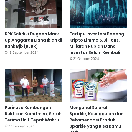
KPK Selidiki Dugaan Mark
Tertipu Investasi Bodong
Up Anggaran Dana Iklan di
Kripto Limmo & Billions,
Bank Bjb (BJBR)
Miliaran Rupiah Dana
Investor Belum Kembali
18 September 2024
21 Oktober 2024
Purinusa Kembangan
Mengenal Sejarah
Buktikan Komitmen, Serah
Sparkle, Keunggulan dan
Terima Unit Tepat Waktu
Rekomendasi Produk
Sparkle yang Bisa Kamu
23 Februari 2025