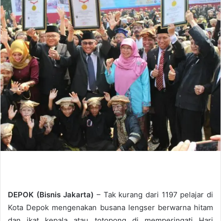
d
a
n
e
m
a
i
l
DEPOK (Bisnis Jakarta)
– Tak kurang dari 1197 pelajar di
Kota Depok mengenakan busana lengser berwarna hitam
dan ikat kepala atau totopong di memperingati Hari