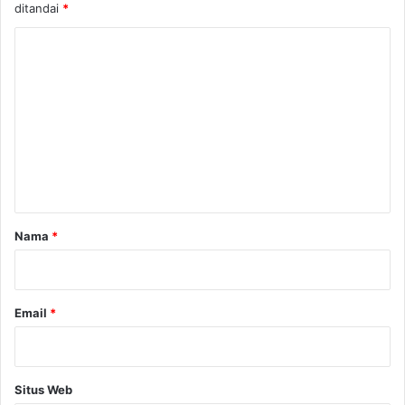
ditandai
*
K
o
m
e
n
t
a
r
Nama
*
*
Email
*
Situs Web