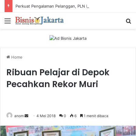
Perkuat Pengalaman Pelanggan, PLN Icon Plus Sabet Tiga Penghargaan CCW 2026
Menu
Ca
Home
Ribuan Pelajar di Depok
Pecahkan Rekor Muri
anom
S
4 Mei 2018
0
6
1 menit dibaca
e
n