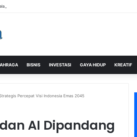
alaman Pelanggan, PLN Icon Plus Sabet Tiga Penghargaan CCW 2026
AHRAGA
BISNIS
INVESTASI
GAYA HIDUP
KREATIF
trategis Percepat Visi Indonesia Emas 2045
dan AI Dipandang