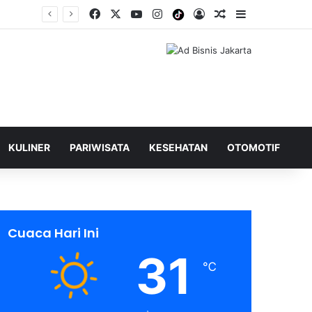
Facebook
X
YouTube
Instagram
Tiktok
Log In
Shuffle Berita
Sidebar
KULINER
PARIWISATA
KESEHATAN
OTOMOTIF
Cuaca Hari Ini
31
℃