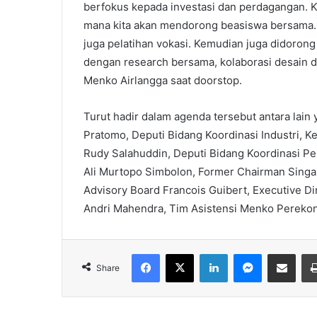
berfokus kepada investasi dan perdagangan.
mana kita akan mendorong beasiswa bersama. 
juga pelatihan vokasi. Kemudian juga didorong 
dengan research bersama, kolaborasi desain da
Menko Airlangga saat doorstop.
Turut hadir dalam agenda tersebut antara lain
Pratomo, Deputi Bidang Koordinasi Industri, 
Rudy Salahuddin, Deputi Bidang Koordinasi P
Ali Murtopo Simbolon, Former Chairman Singa
Advisory Board Francois Guibert, Executive 
Andri Mahendra, Tim Asistensi Menko Perekonom
Facebook
X
LinkedIn
Messenger
Share via Email
Share