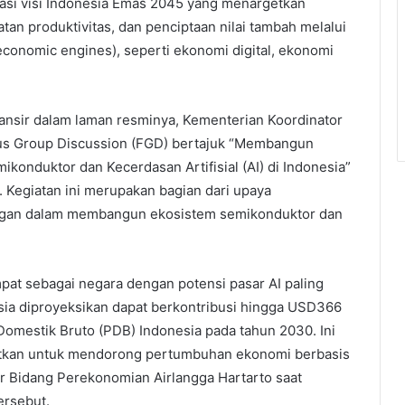
sasi visi Indonesia Emas 2045 yang menargetkan
an produktivitas, dan penciptaan nilai tambah melalui
conomic engines), seperti ekonomi digital, ekonomi
nsir dalam laman resminya, Kementerian Koordinator
s Group Discussion (FGD) bertajuk “Membangun
onduktor dan Kecerdasan Artifisial (AI) di Indonesia”
. Kegiatan ini merupakan bagian dari upaya
ingan dalam membangun ekosistem semikonduktor dan
pat sebagai negara dengan potensi pasar AI paling
esia diproyeksikan dapat berkontribusi hingga USD366
 Domestik Bruto (PDB) Indonesia pada tahun 2030. Ini
aatkan untuk mendorong pertumbuhan ekonomi berbasis
tor Bidang Perekonomian Airlangga Hartarto saat
rsebut.