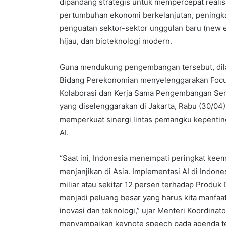
dipandang strategis untuk mempercepat reali
pertumbuhan ekonomi berkelanjutan, peningkat
penguatan sektor-sektor unggulan baru (new e
hijau, dan bioteknologi modern.
Guna mendukung pengembangan tersebut, dila
Bidang Perekonomian menyelenggarakan Focu
Kolaborasi dan Kerja Sama Pengembangan Semik
yang diselenggarakan di Jakarta, Rabu (30/04)
memperkuat sinergi lintas pemangku kepent
AI.
“Saat ini, Indonesia menempati peringkat keem
menjanjikan di Asia. Implementasi AI di Indon
miliar atau sekitar 12 persen terhadap Produk
menjadi peluang besar yang harus kita manf
inovasi dan teknologi,” ujar Menteri Koordina
menyampaikan keynote speech pada agenda te