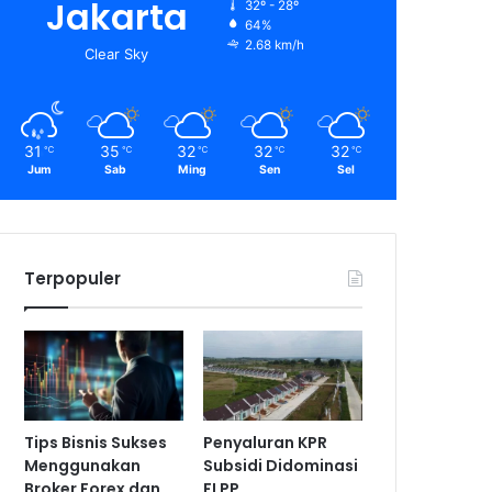
Jakarta
32º - 28º
64%
2.68 km/h
Clear Sky
31
35
32
32
32
℃
℃
℃
℃
℃
Jum
Sab
Ming
Sen
Sel
Terpopuler
Tips Bisnis Sukses
Penyaluran KPR
Menggunakan
Subsidi Didominasi
Broker Forex dan
FLPP