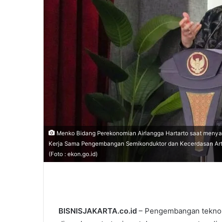
l
Menko Bidang Perekonomian Airlangga Hartarto saat meny
Kerja Sama Pengembangan Semikonduktor dan Kecerdasan Artifis
(Foto : ekon.go.id)
BISNISJAKARTA.co.id
– Pengembangan teknolo