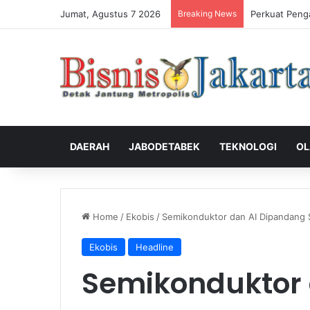
Jumat, Agustus 7 2026
Breaking News
Perkuat Peng
DAERAH
JABODETABEK
TEKNOLOGI
OL
Home
/
Ekobis
/
Semikonduktor dan AI Dipandang S
Ekobis
Headline
Semikonduktor 