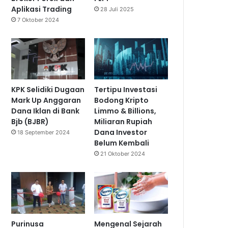
Aplikasi Trading
28 Juli 2025
7 Oktober 2024
KPK Selidiki Dugaan
Tertipu Investasi
Mark Up Anggaran
Bodong Kripto
Dana Iklan di Bank
Limmo & Billions,
Bjb (BJBR)
Miliaran Rupiah
Dana Investor
18 September 2024
Belum Kembali
21 Oktober 2024
Purinusa
Mengenal Sejarah