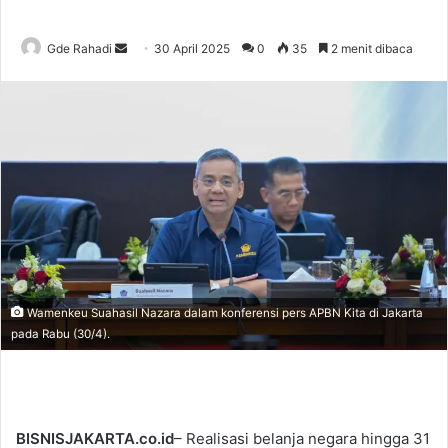
Gde Rahadi
S
30 April 2025
0
35
2 menit dibaca
e
n
d
a
n
e
m
a
i
l
Wamenkeu Suahasil Nazara dalam konferensi pers APBN Kita di Jakarta
pada Rabu (30/4).
BISNISJAKARTA.co.id
– Realisasi belanja negara hingga 31