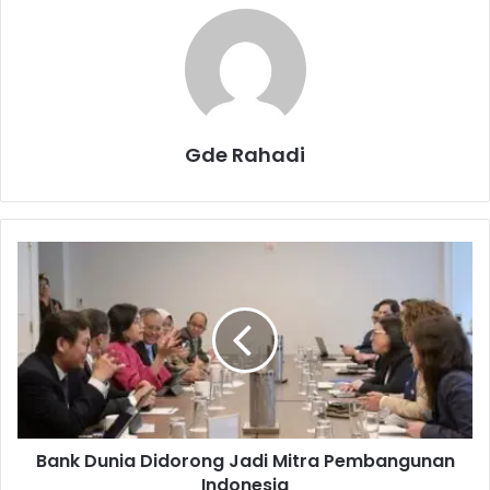
Gde Rahadi
B
a
n
k
D
u
n
i
a
Bank Dunia Didorong Jadi Mitra Pembangunan
D
Indonesia
i