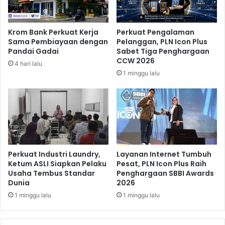
g
p
u
a
n
n
Krom Bank Perkuat Kerja
Perkuat Pengalaman
a
d
Sama Pembiayaan dengan
Pelanggan, PLN Icon Plus
n
a
Pandai Gadai
Sabet Tiga Penghargaan
I
n
CCW 2026
4 hari lalu
n
g
1 minggu lalu
d
S
o
t
n
r
e
a
s
t
i
e
a
g
i
Perkuat Industri Laundry,
Layanan Internet Tumbuh
s
Ketum ASLI Siapkan Pelaku
Pesat, PLN Icon Plus Raih
Usaha Tembus Standar
Penghargaan SBBI Awards
P
Dunia
2026
e
r
1 minggu lalu
1 minggu lalu
c
e