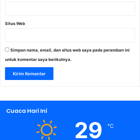
4
5
Situs Web
Simpan nama, email, dan situs web saya pada peramban ini
untuk komentar saya berikutnya.
Cuaca Hari Ini
29
℃