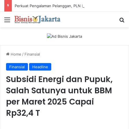
Perkuat Pengalaman Pelanggan, PLN Icon Plus Sabet Tiga Penghargaan CCW 2026
Menu
Ca
Home
/
Finansial
Finansial
Headline
Subsidi Energi dan Pupuk,
Salah Satunya untuk BBM
per Maret 2025 Capai
Rp32,4 T