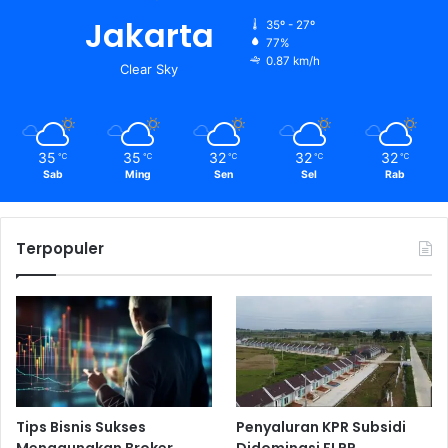
Jakarta
35º - 27º
77%
0.87 km/h
Clear Sky
35
35
32
32
32
℃
℃
℃
℃
℃
Sab
Ming
Sen
Sel
Rab
Terpopuler
Tips Bisnis Sukses
Penyaluran KPR Subsidi
Menggunakan Broker
Didominasi FLPP