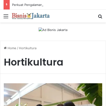
Perkuat Pengalaman Pelanggan, PLN Icon Plus Sabet Tiga Penghargaan CCW 2026
Menu
Ca
Home
/
Hortikultura
Hortikultura