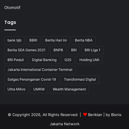
Otomotif
Tags
bank bjb
BBRI
Berita Hari Ini
Berita NBA
Berita SEA Games 2021
BNPB
BRI
BRI Liga 1
BRI Peduli
Digital Banking
G20
Holding UMi
Jakarta International Container Terminal
Satgas Penanganan Covid-19
Transformasi Digital
Ultra Mikro
UMKM
Wealth Management
© Copyright 2026, All Rights Reserved |
Beriklan
| by
Bisnis
Jakarta Network