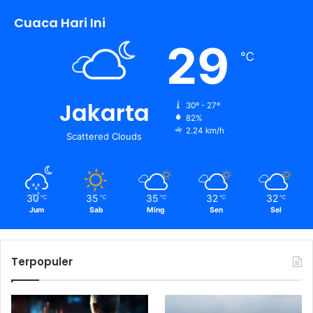
Cuaca Hari Ini
29
℃
Jakarta
30º - 27º
82%
2.24 km/h
Scattered Clouds
30
35
35
32
32
℃
℃
℃
℃
℃
Jum
Sab
Ming
Sen
Sel
Terpopuler