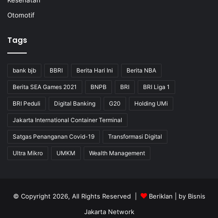
Kesehatan
Otomotif
Tags
bank bjb
BBRI
Berita Hari Ini
Berita NBA
Berita SEA Games 2021
BNPB
BRI
BRI Liga 1
BRI Peduli
Digital Banking
G20
Holding UMi
Jakarta International Container Terminal
Satgas Penanganan Covid-19
Transformasi Digital
Ultra Mikro
UMKM
Wealth Management
© Copyright 2026, All Rights Reserved |
Beriklan
| by
Bisnis
Jakarta Network