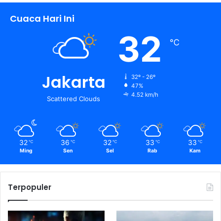
Cuaca Hari Ini
32
℃
Jakarta
32º - 26º
47%
4.52 km/h
Scattered Clouds
32
36
32
33
33
℃
℃
℃
℃
℃
Ming
Sen
Sel
Rab
Kam
Terpopuler