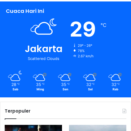
Cuaca Hari Ini
29
℃
Jakarta
29º - 26º
78%
2.67 km/h
Scattered Clouds
28
35
35
32
32
℃
℃
℃
℃
℃
Sab
Ming
Sen
Sel
Rab
Terpopuler