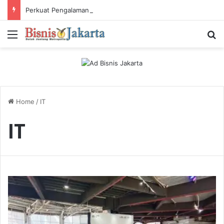
Perkuat Pengalaman Pelanggan, PLN Icon Plus Sabet Tiga Penghargaan CCW 2026
Menu
Ca
Home
/
IT
IT