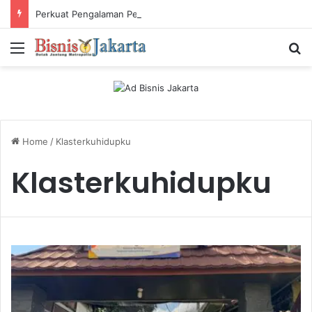
Perkuat Pengalaman Pelanggan, PLN Icon Plus Sabet Tiga Penghargaan CCW 2026
Menu
Ca
Home
/
Klasterkuhidupku
Klasterkuhidupku