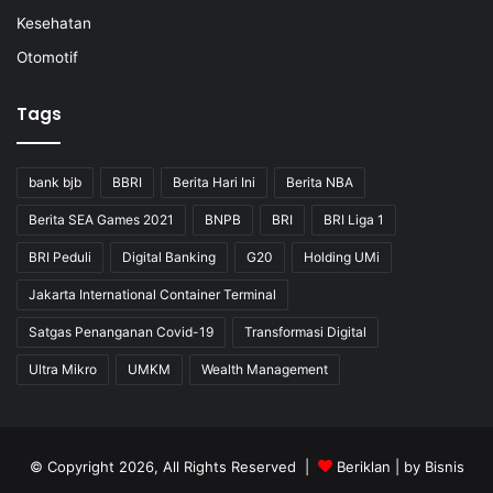
Kesehatan
Otomotif
Tags
bank bjb
BBRI
Berita Hari Ini
Berita NBA
Berita SEA Games 2021
BNPB
BRI
BRI Liga 1
BRI Peduli
Digital Banking
G20
Holding UMi
Jakarta International Container Terminal
Satgas Penanganan Covid-19
Transformasi Digital
Ultra Mikro
UMKM
Wealth Management
© Copyright 2026, All Rights Reserved |
Beriklan
| by
Bisnis