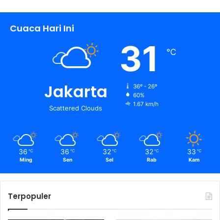
Cuaca Hari Ini
31
℃
Jakarta
36º - 26º
60%
1.67 km/h
Scattered Clouds
36
36
32
32
33
℃
℃
℃
℃
℃
Ming
Sen
Sel
Rab
Kam
Terpopuler