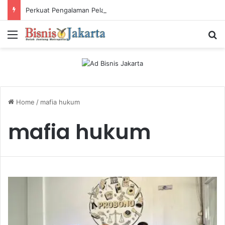
Perkuat Pengalaman Pelanggan, PLN Icon Plus Sabet Tiga Penghargaan CCW 2026
Menu
Ca
Home
/
mafia hukum
mafia hukum