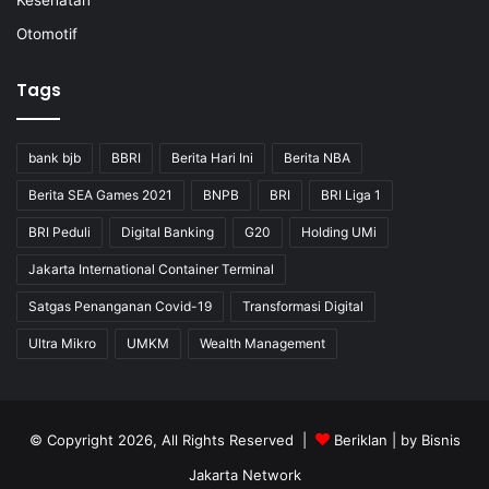
Kesehatan
Otomotif
Tags
bank bjb
BBRI
Berita Hari Ini
Berita NBA
Berita SEA Games 2021
BNPB
BRI
BRI Liga 1
BRI Peduli
Digital Banking
G20
Holding UMi
Jakarta International Container Terminal
Satgas Penanganan Covid-19
Transformasi Digital
Ultra Mikro
UMKM
Wealth Management
© Copyright 2026, All Rights Reserved |
Beriklan
| by
Bisnis
Jakarta Network