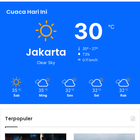
Cuaca Hari Ini
30
℃
Jakarta
35º - 27º
73%
0.11 km/h
Clear Sky
35
35
32
32
32
℃
℃
℃
℃
℃
Sab
Ming
Sen
Sel
Rab
Terpopuler