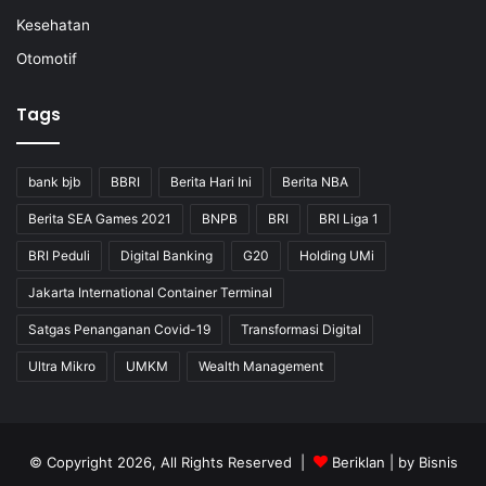
Kesehatan
Otomotif
Tags
bank bjb
BBRI
Berita Hari Ini
Berita NBA
Berita SEA Games 2021
BNPB
BRI
BRI Liga 1
BRI Peduli
Digital Banking
G20
Holding UMi
Jakarta International Container Terminal
Satgas Penanganan Covid-19
Transformasi Digital
Ultra Mikro
UMKM
Wealth Management
© Copyright 2026, All Rights Reserved |
Beriklan
| by
Bisnis