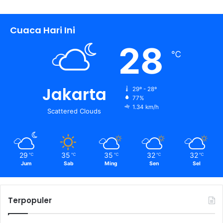
Cuaca Hari Ini
28
℃
Jakarta
29º - 28º
77%
1.34 km/h
Scattered Clouds
29
35
35
32
32
℃
℃
℃
℃
℃
Jum
Sab
Ming
Sen
Sel
Terpopuler