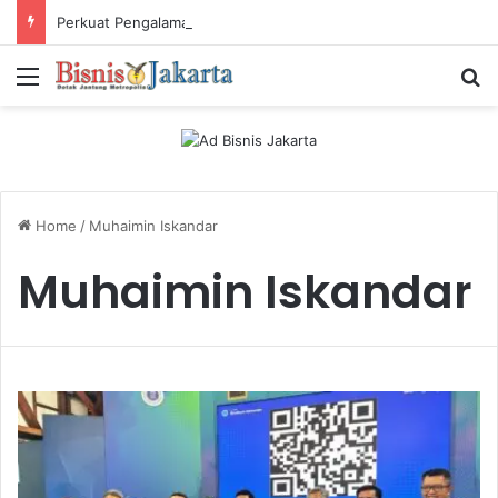
Perkuat Pengalaman Pelanggan, PLN Icon Plus Sabet Tiga Penghargaan CCW 2026
Menu
Ca
Home
/
Muhaimin Iskandar
Muhaimin Iskandar