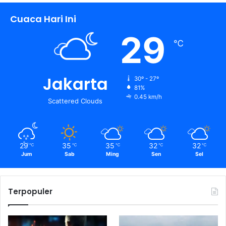
Cuaca Hari Ini
29
℃
Jakarta
30º - 27º
81%
0.45 km/h
Scattered Clouds
29
35
35
32
32
℃
℃
℃
℃
℃
Jum
Sab
Ming
Sen
Sel
Terpopuler