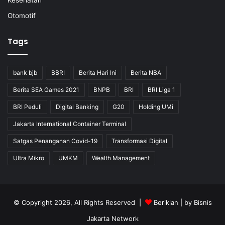
Kesehatan
Otomotif
Tags
bank bjb
BBRI
Berita Hari Ini
Berita NBA
Berita SEA Games 2021
BNPB
BRI
BRI Liga 1
BRI Peduli
Digital Banking
G20
Holding UMi
Jakarta International Container Terminal
Satgas Penanganan Covid-19
Transformasi Digital
Ultra Mikro
UMKM
Wealth Management
© Copyright 2026, All Rights Reserved |
Beriklan
| by
Bisnis
Jakarta Network