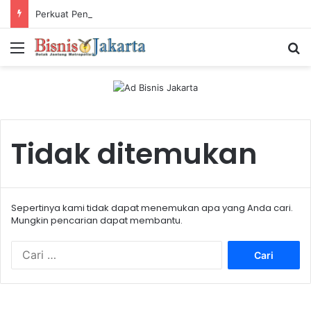
Perkuat Pengalaman Pelanggan, PLN Icon Plus Sabet Tiga Penghargaan CCW 2026
Menu
Ca
Tidak ditemukan
Sepertinya kami tidak dapat menemukan apa yang Anda cari.
Mungkin pencarian dapat membantu.
C
a
r
i
u