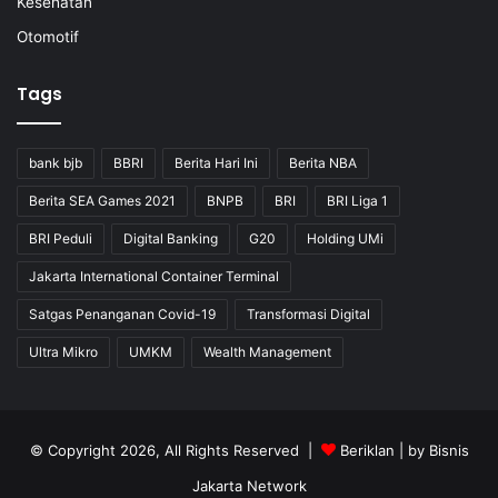
Kesehatan
Otomotif
Tags
bank bjb
BBRI
Berita Hari Ini
Berita NBA
Berita SEA Games 2021
BNPB
BRI
BRI Liga 1
BRI Peduli
Digital Banking
G20
Holding UMi
Jakarta International Container Terminal
Satgas Penanganan Covid-19
Transformasi Digital
Ultra Mikro
UMKM
Wealth Management
© Copyright 2026, All Rights Reserved |
Beriklan
| by
Bisnis
Jakarta Network