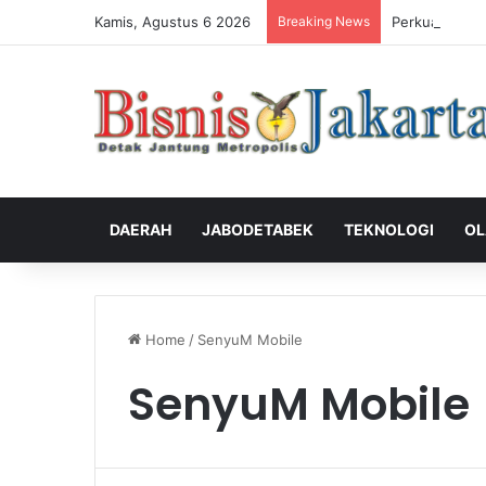
Kamis, Agustus 6 2026
Breaking News
Perkuat Peng
DAERAH
JABODETABEK
TEKNOLOGI
OL
Home
/
SenyuM Mobile
SenyuM Mobile