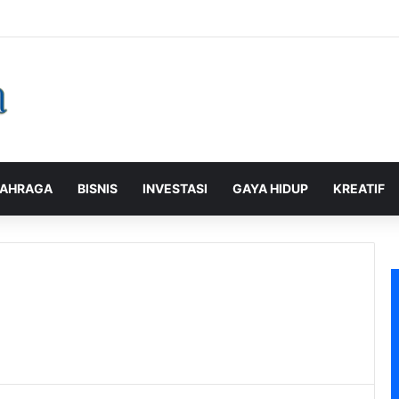
alaman Pelanggan, PLN Icon Plus Sabet Tiga Penghargaan CCW 2026
AHRAGA
BISNIS
INVESTASI
GAYA HIDUP
KREATIF