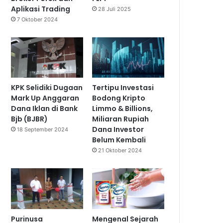
Aplikasi Trading
28 Juli 2025
7 Oktober 2024
KPK Selidiki Dugaan
Tertipu Investasi
Mark Up Anggaran
Bodong Kripto
Dana Iklan di Bank
Limmo & Billions,
Bjb (BJBR)
Miliaran Rupiah
Dana Investor
18 September 2024
Belum Kembali
21 Oktober 2024
Purinusa
Mengenal Sejarah