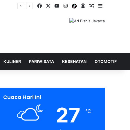
Facebook
X
YouTube
Instagram
Tiktok
Log In
Shuffle Berita
Sidebar
KULINER
PARIWISATA
KESEHATAN
OTOMOTIF
Cuaca Hari Ini
27
℃