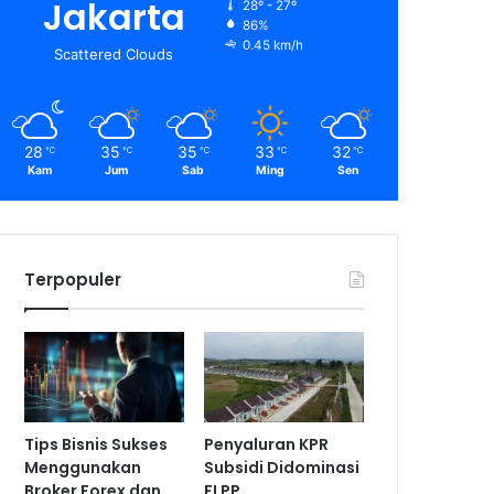
Jakarta
28º - 27º
86%
0.45 km/h
Scattered Clouds
28
35
35
33
32
℃
℃
℃
℃
℃
Kam
Jum
Sab
Ming
Sen
Terpopuler
Tips Bisnis Sukses
Penyaluran KPR
Menggunakan
Subsidi Didominasi
Broker Forex dan
FLPP