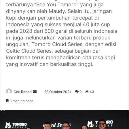
terbarunya “See You Tomoro” yang juga
dinyanyikan oleh Maudy. Selain itu, jaringan
kopi dengan pertumbuhan tercepat di
Indonesia yang sukses menjual 40 juta cup
pada 2023 dari 600 gerai di seluruh Indonesia
ini juga meluncurkan varian terbaru produk
unggulan, Tomoro Cloud Series, dengan edisi
Celtic Cloud Series, sebagai bagian dari
komitmen terus menghadirkan cita rasa kopi
yang inovatif dan berkualitas tinggi.
Gde Rahadi
S
29 Oktober 2024
0
43
e
3 menit dibaca
n
d
a
n