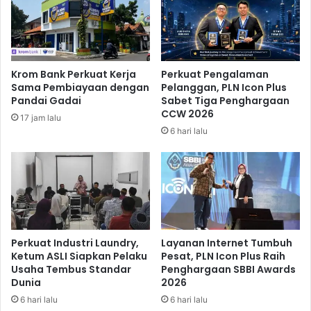
,
t
7
e
T
g
r
r
i
i
Krom Bank Perkuat Kerja
Perkuat Pengalaman
l
t
Sama Pembiayaan dengan
Pelanggan, PLN Icon Plus
i
a
Pandai Gadai
Sabet Tiga Penghargaan
u
s
CCW 2026
17 jam lalu
n
P
6 hari lalu
d
e
i
l
K
a
u
p
a
o
r
r
t
a
a
n
Perkuat Industri Laundry,
Layanan Internet Tumbuh
l
K
Ketum ASLI Siapkan Pelaku
Pesat, PLN Icon Plus Raih
I
Usaha Tembus Standar
Penghargaan SBBI Awards
e
Dunia
2026
I
u
I
a
6 hari lalu
6 hari lalu