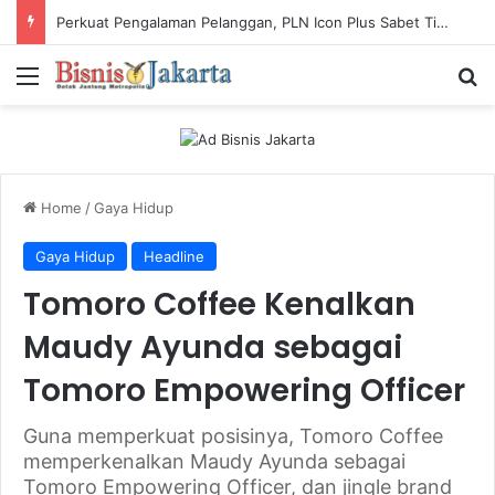
Perkuat Pengalaman Pelanggan, PLN Icon Plus Sabet Tiga Penghargaan CCW 2026
Menu
Ca
Home
/
Gaya Hidup
Gaya Hidup
Headline
Tomoro Coffee Kenalkan
Maudy Ayunda sebagai
Tomoro Empowering Officer
Guna memperkuat posisinya, Tomoro Coffee
memperkenalkan Maudy Ayunda sebagai
Tomoro Empowering Officer, dan jingle brand