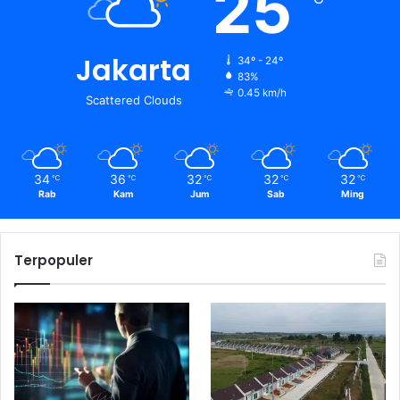
25
Jakarta
34º - 24º
83%
0.45 km/h
Scattered Clouds
34
36
32
32
32
℃
℃
℃
℃
℃
Rab
Kam
Jum
Sab
Ming
Terpopuler