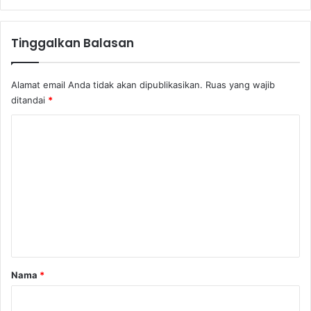
2
n
0
g
2
a
Tinggalkan Balasan
4
n
B
a
Alamat email Anda tidak akan dipublikasikan.
Ruas yang wajib
n
ditandai
*
k
K
o
m
e
n
t
a
r
Nama
*
*