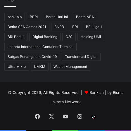
bank bjb
BBRI
Berita Hari Ini
Berita NBA
Berita SEA Games 2021
BNPB
BRI
BRI Liga 1
BRI Peduli
Digital Banking
G20
Holding UMi
Jakarta International Container Terminal
Satgas Penanganan Covid-19
Transformasi Digital
Ultra Mikro
UMKM
Wealth Management
© Copyright 2026, All Rights Reserved |
Beriklan
| by
Bisnis
Jakarta Network
Facebook
X
YouTube
Instagram
Tiktok