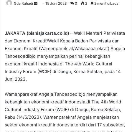
Gde Rahadi
S
15 Juni 2023
0
2
2 menit dibaca
e
n
d
a
JAKARTA (bisnisjakarta.co.id)
– Wakil Menteri Pariwisata
n
dan Ekonomi Kreatif/Wakil Kepala Badan Pariwisata dan
e
Ekonomi Kreatif (Wamenparekraf/Wakabaparekraf) Angela
m
Tanoesoedibjo menyampaikan perihal kebangkitan
a
ekonomi kreatif Indonesia di The 4th World Cultural
i
Industry Forum (WCIF) di Daegu, Korea Selatan, pada 14
l
Juni 2023.
Wamenparekraf Angela Tanoesoedibjo menyampaikan
kebangkitan ekonomi kreatif Indonesia di The 4th World
Cultural Industry Forum (WCIF) di Daegu, Korea Selatan,
Rabu (14/6/2023). Wamenparekraf Angela menjelaskan
sektor ekonomi kreatif Indonesia terdiri dari 17 subsektor,