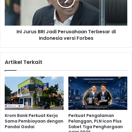
u
t
r
P
u
e
s
s
B
a
Ini Jurus BRI Jadi Perusahaan Terbesar di
R
w
Indonesia versi Forbes
I
a
J
t
a
,
d
Artikel Terkait
A
i
k
P
s
e
e
r
l
u
e
s
r
a
a
h
s
a
Krom Bank Perkuat Kerja
Perkuat Pengalaman
i
a
Sama Pembiayaan dengan
Pelanggan, PLN Icon Plus
K
n
Pandai Gadai
Sabet Tiga Penghargaan
e
T