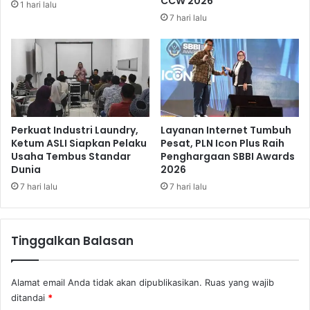
CCW 2026
1 hari lalu
b
e
7 hari lalu
a
r
n
b
g
e
k
s
i
a
t
r
a
d
n
i
Perkuat Industri Laundry,
Layanan Internet Tumbuh
S
I
Ketum ASLI Siapkan Pelaku
Pesat, PLN Icon Plus Raih
e
Usaha Tembus Standar
Penghargaan SBBI Awards
n
Dunia
2026
k
d
t
o
7 hari lalu
7 hari lalu
o
n
r
e
P
s
Tinggalkan Balasan
a
i
r
a
e
v
Alamat email Anda tidak akan dipublikasikan.
Ruas yang wajib
k
e
ditandai
*
r
r