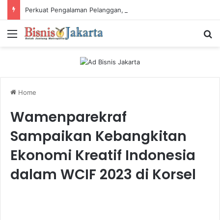
Perkuat Pengalaman Pelanggan, PLN Icon Plus Sabet Tiga Penghargaan CCW 2026
Menu
Ca
Home
Wamenparekraf
Sampaikan Kebangkitan
Ekonomi Kreatif Indonesia
dalam WCIF 2023 di Korsel