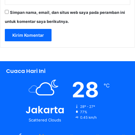
Simpan nama, email, dan situs web saya pada peramban ini
untuk komentar saya berikutnya.
Cuaca Hari Ini
28
℃
Jakarta
28º - 27º
77%
0.45 km/h
Scattered Clouds