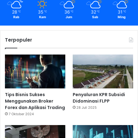
28
35
36
32
31
℃
℃
℃
℃
℃
Rab
Kam
Jum
Sab
Ming
Terpopuler
Tips Bisnis Sukses
Penyaluran KPR Subsidi
Menggunakan Broker
Didominasi FLPP
Forex dan Aplikasi Trading
28 Juli 2025
7 Oktober 2024