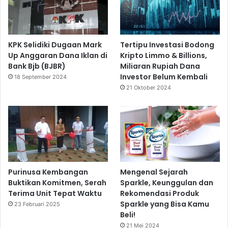
KPK Selidiki Dugaan Mark
Tertipu Investasi Bodong
Up Anggaran Dana Iklan di
Kripto Limmo & Billions,
Bank Bjb (BJBR)
Miliaran Rupiah Dana
Investor Belum Kembali
18 September 2024
21 Oktober 2024
Purinusa Kembangan
Mengenal Sejarah
Buktikan Komitmen, Serah
Sparkle, Keunggulan dan
Terima Unit Tepat Waktu
Rekomendasi Produk
Sparkle yang Bisa Kamu
23 Februari 2025
Beli!
21 Mei 2024