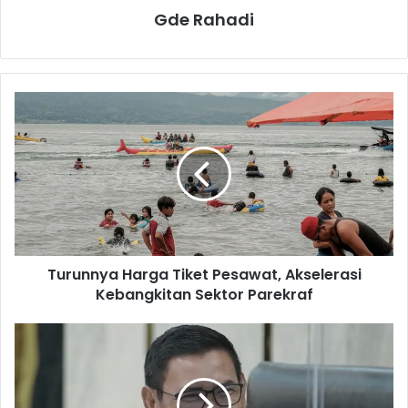
Gde Rahadi
T
u
r
u
n
n
y
a
H
Turunnya Harga Tiket Pesawat, Akselerasi
a
Kebangkitan Sektor Parekraf
r
g
a
I
T
n
i
i
k
J
e