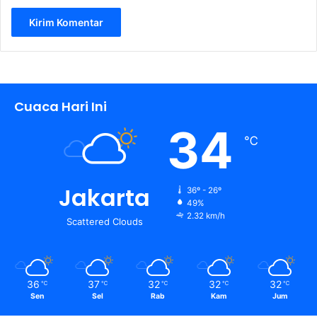
Cuaca Hari Ini
34
℃
Jakarta
36º - 26º
49%
2.32 km/h
Scattered Clouds
36
37
32
32
32
℃
℃
℃
℃
℃
Sen
Sel
Rab
Kam
Jum