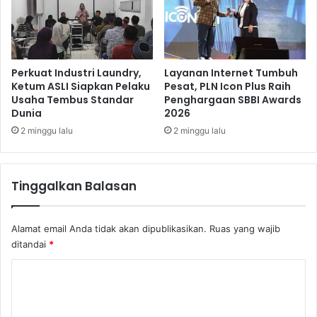
k
u
n
t
u
Perkuat Industri Laundry,
Layanan Internet Tumbuh
k
Ketum ASLI Siapkan Pelaku
Pesat, PLN Icon Plus Raih
Usaha Tembus Standar
Penghargaan SBBI Awards
D
Dunia
2026
i
k
2 minggu lalu
2 minggu lalu
o
l
e
Tinggalkan Balasan
k
s
i
Alamat email Anda tidak akan dipublikasikan.
Ruas yang wajib
ditandai
*
K
o
m