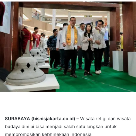
n
d
a
n
e
m
a
i
l
SURABAYA (bisnisjakarta.co.id) –
Wisata religi dan wisata
budaya dinilai bisa menjadi salah satu langkah untuk
mempromosikan kebhinekaan Indonesia.