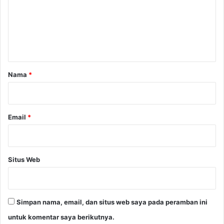
e
n
t
a
r
Nama
*
*
Email
*
Situs Web
Simpan nama, email, dan situs web saya pada peramban ini
untuk komentar saya berikutnya.