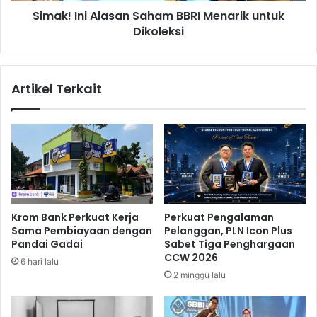
i
g
Simak! Ini Alasan Saham BBRI Menarik untuk
A
R
Dikoleksi
l
u
a
s
s
a
a
Artikel Terkait
k
n
n
S
y
a
a
h
R
a
a
m
w
B
a
B
S
R
Krom Bank Perkuat Kerja
Perkuat Pengalaman
i
I
Sama Pembiayaan dengan
Pelanggan, PLN Icon Plus
n
M
Pandai Gadai
Sabet Tiga Penghargaan
g
e
CCW 2026
6 hari lalu
k
n
2 minggu lalu
i
a
l
r
?
i