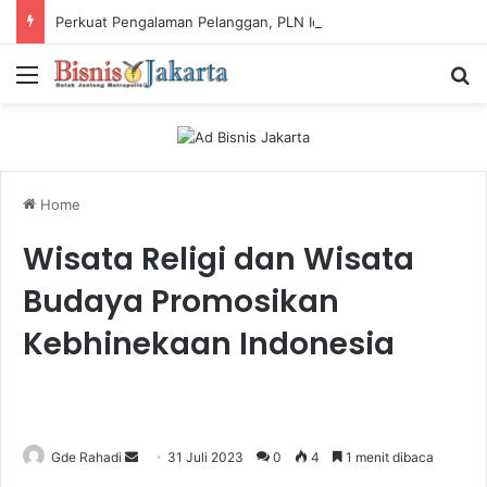
Perkuat Pengalaman Pelanggan, PLN Icon Plus Sabet Tiga Penghargaan CCW 2026
Menu
Ca
Home
Wisata Religi dan Wisata
Budaya Promosikan
Kebhinekaan Indonesia
Gde Rahadi
S
31 Juli 2023
0
4
1 menit dibaca
e