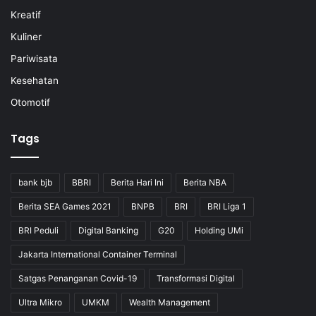
Kreatif
Kuliner
Pariwisata
Kesehatan
Otomotif
Tags
bank bjb
BBRI
Berita Hari Ini
Berita NBA
Berita SEA Games 2021
BNPB
BRI
BRI Liga 1
BRI Peduli
Digital Banking
G20
Holding UMi
Jakarta International Container Terminal
Satgas Penanganan Covid-19
Transformasi Digital
Ultra Mikro
UMKM
Wealth Management