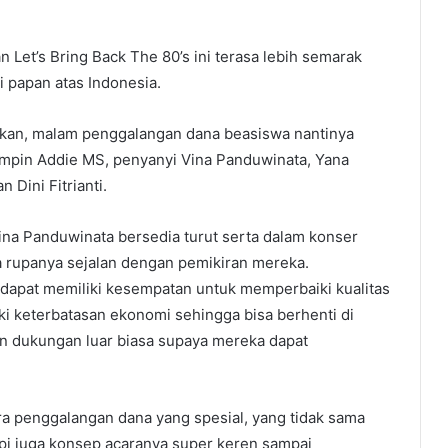
 Let’s Bring Back The 80’s ini terasa lebih semarak
 papan atas Indonesia.
akan, malam penggalangan dana beasiswa nantinya
impin Addie MS, penyanyi Vina Panduwinata, Yana
 Dini Fitrianti.
na Panduwinata bersedia turut serta dalam konser
wa rupanya sejalan dengan pemikiran mereka.
 dapat memiliki kesempatan untuk memperbaiki kualitas
i keterbatasan ekonomi sehingga bisa berhenti di
an dukungan luar biasa supaya mereka dapat
a penggalangan dana yang spesial, yang tidak sama
api juga konsep acaranya super keren sampai