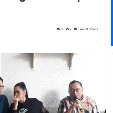
0
2
3 menit dibaca