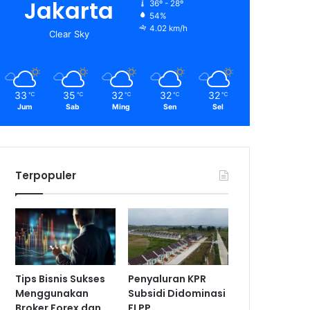
Jakarta
36º - 28º
54%
4.02 km/h
Clear Sky
33
35
32
32
32
℃
℃
℃
℃
℃
Jum
Sab
Ming
Sen
Sel
Terpopuler
Tips Bisnis Sukses
Penyaluran KPR
Menggunakan
Subsidi Didominasi
Broker Forex dan
FLPP