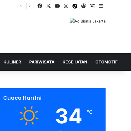
Facebook
X
YouTube
Instagram
Tiktok
Log In
Shuffle Berita
Sidebar
KULINER
PARIWISATA
KESEHATAN
OTOMOTIF
Cuaca Hari Ini
34
℃