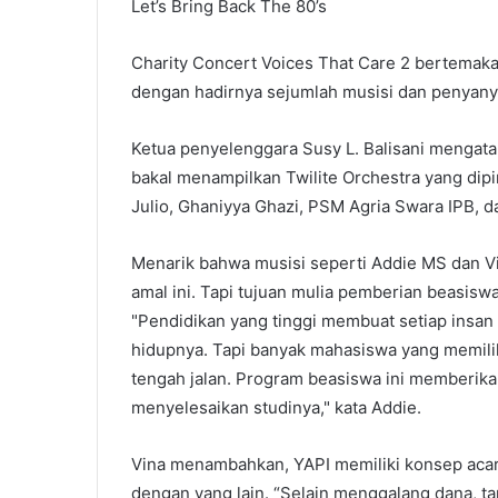
Let’s Bring Back The 80’s
Charity Concert Voices That Care 2 bertemakan
dengan hadirnya sejumlah musisi dan penyanyi
Ketua penyelenggara Susy L. Balisani mengat
bakal menampilkan Twilite Orchestra yang dip
Julio, Ghaniyya Ghazi, PSM Agria Swara IPB, dan
Menarik bahwa musisi seperti Addie MS dan Vi
amal ini. Tapi tujuan mulia pemberian beasis
"Pendidikan yang tinggi membuat setiap insan
hidupnya. Tapi banyak mahasiswa yang memilik
tengah jalan. Program beasiswa ini memberik
menyelesaikan studinya," kata Addie.
Vina menambahkan, YAPI memiliki konsep acar
dengan yang lain. “Selain menggalang dana, t