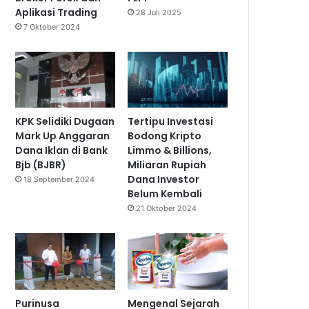
Aplikasi Trading
28 Juli 2025
7 Oktober 2024
KPK Selidiki Dugaan
Tertipu Investasi
Mark Up Anggaran
Bodong Kripto
Dana Iklan di Bank
Limmo & Billions,
Bjb (BJBR)
Miliaran Rupiah
Dana Investor
18 September 2024
Belum Kembali
21 Oktober 2024
Purinusa
Mengenal Sejarah