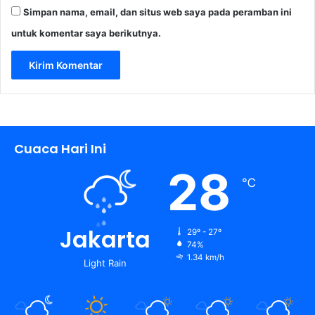
Simpan nama, email, dan situs web saya pada peramban ini
untuk komentar saya berikutnya.
Cuaca Hari Ini
28
℃
Jakarta
29º - 27º
74%
1.34 km/h
Light Rain