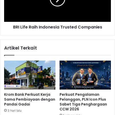
a
f
w
e
a
R
M
a
BRI Life Raih Indonesia Trusted Companies
a
i
h
h
a
I
s
n
Artikel Terkait
i
d
s
o
w
n
i
e
d
s
i
i
T
a
a
T
n
r
Krom Bank Perkuat Kerja
Perkuat Pengalaman
g
u
Sama Pembiayaan dengan
Pelanggan, PLN Icon Plus
s
s
Pandai Gadai
Sabet Tiga Penghargaan
e
t
CCW 2026
3 hari lalu
l
e