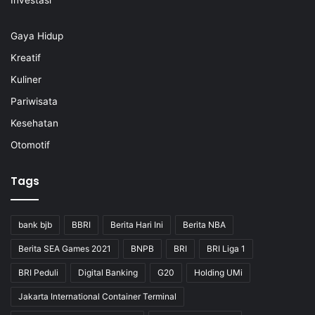
Gaya Hidup
Kreatif
Kuliner
Pariwisata
Kesehatan
Otomotif
Tags
bank bjb
BBRI
Berita Hari Ini
Berita NBA
Berita SEA Games 2021
BNPB
BRI
BRI Liga 1
BRI Peduli
Digital Banking
G20
Holding UMi
Jakarta International Container Terminal