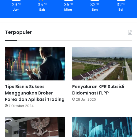
29
35
35
32
32
℃
℃
℃
℃
℃
Jum
Sab
Ming
Sen
Sel
Terpopuler
Tips Bisnis Sukses
Penyaluran KPR Subsidi
Menggunakan Broker
Didominasi FLPP
Forex dan Aplikasi Trading
28 Juli 2025
7 Oktober 2024