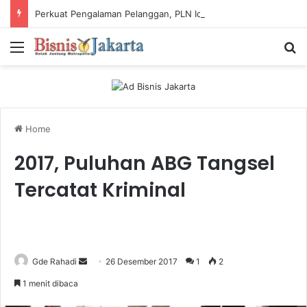
Perkuat Pengalaman Pelanggan, PLN Icon Plus Sabet Tiga Penghargaan CCW 2026
Menu
Ca
Home
2017, Puluhan ABG Tangsel
Tercatat Kriminal
Gde Rahadi
S
26 Desember 2017
1
2
e
1 menit dibaca
n