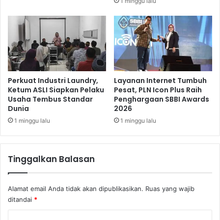
1 minggu lalu
d
C
o
m
p
a
n
i
Perkuat Industri Laundry,
Layanan Internet Tumbuh
Ketum ASLI Siapkan Pelaku
Pesat, PLN Icon Plus Raih
e
Usaha Tembus Standar
Penghargaan SBBI Awards
s
Dunia
2026
1 minggu lalu
1 minggu lalu
Tinggalkan Balasan
Alamat email Anda tidak akan dipublikasikan.
Ruas yang wajib
ditandai
*
K