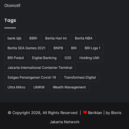
Otomotif
Tags
bank bjb
BBRI
Berita Hari Ini
Berita NBA
Berita SEA Games 2021
BNPB
BRI
BRI Liga 1
BRI Peduli
Digital Banking
G20
Holding UMi
Jakarta International Container Terminal
Satgas Penanganan Covid-19
Transformasi Digital
Ultra Mikro
UMKM
Wealth Management
© Copyright 2026, All Rights Reserved |
Beriklan
| by
Bisnis
Jakarta Network