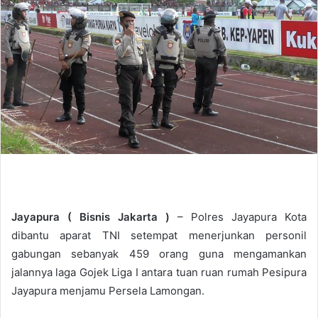
d
a
n
e
m
a
i
l
Jayapura (
Bisnis Jakarta
)
– Polres Jayapura Kota
dibantu aparat TNI setempat menerjunkan personil
gabungan sebanyak 459 orang guna mengamankan
jalannya laga Gojek Liga I antara tuan ruan rumah Pesipura
Jayapura menjamu Persela Lamongan.