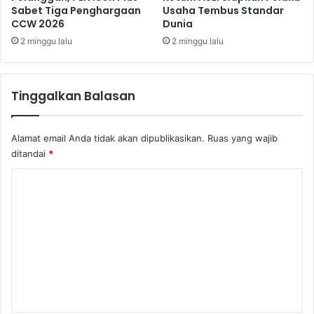
Sabet Tiga Penghargaan
Usaha Tembus Standar
u
CCW 2026
Dunia
h
2 minggu lalu
2 minggu lalu
Tinggalkan Balasan
Alamat email Anda tidak akan dipublikasikan.
Ruas yang wajib
ditandai
*
K
o
m
e
n
t
a