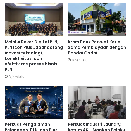
g
U
D
n
i
i
F
t
i
e
n
d
a
y
Melalui Raker Digital PLN,
Krom Bank Perkuat Kerja
l
a
PLN Icon Plus Jabar dorong
Sama Pembiayaan dengan
S
k
inovasi teknologi,
Pandai Gadai
e
i
konektivitas, dan
6 hari lalu
r
n
efektivitas proses bisnis
i
R
PLN
K
a
3 jam lalu
e
i
t
h
i
P
g
o
a
i
n
P
Perkuat Pengalaman
Perkuat Industri Laundry,
e
Pelanggan, PLN Icon Plus
Ketum ASLI Siapkan Pelaku
n