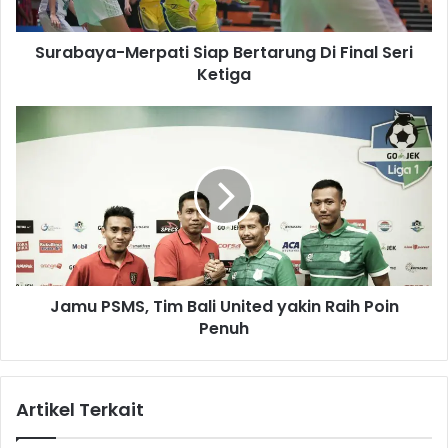
a
-
Surabaya-Merpati Siap Bertarung Di Final Seri
M
Ketiga
e
r
p
J
a
a
t
m
i
u
S
P
i
S
a
M
p
S
B
,
e
Jamu PSMS, Tim Bali United yakin Raih Poin
T
r
Penuh
i
t
m
a
B
r
a
Artikel Terkait
u
l
n
i