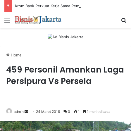
Krom Bank Perkuat Kerja Sama Pembiayaan dengan Pandai Gadai
Menu
Ca
Home
459 Personil Amankan Laga
Persipura Vs Persela
admin
S
24 Maret 2018
0
1
1 menit dibaca
e
n