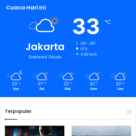
Cuaca Hari Ini
33
℃
Jakarta
33º - 26º
57%
4.66 km/h
Scattered Clouds
33
37
32
32
32
℃
℃
℃
℃
℃
Sen
Sel
Rab
Kam
Jum
Terpopuler