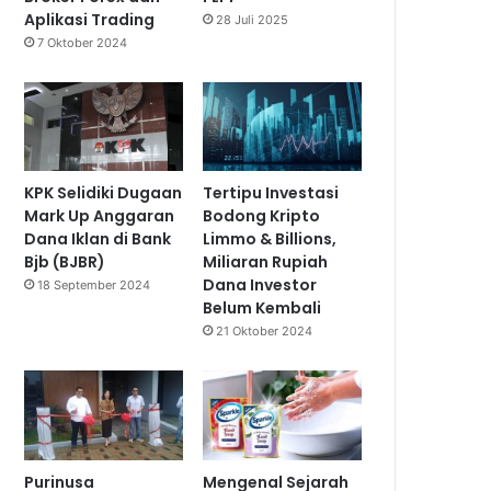
Aplikasi Trading
28 Juli 2025
7 Oktober 2024
KPK Selidiki Dugaan
Tertipu Investasi
Mark Up Anggaran
Bodong Kripto
Dana Iklan di Bank
Limmo & Billions,
Bjb (BJBR)
Miliaran Rupiah
Dana Investor
18 September 2024
Belum Kembali
21 Oktober 2024
Purinusa
Mengenal Sejarah