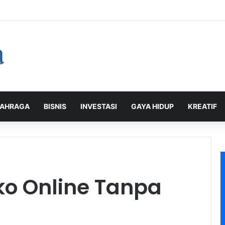
alaman Pelanggan, PLN Icon Plus Sabet Tiga Penghargaan CCW 2026
AHRAGA
BISNIS
INVESTASI
GAYA HIDUP
KREATIF
ko Online Tanpa