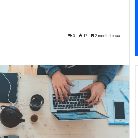
0
17
2 menit dibaca