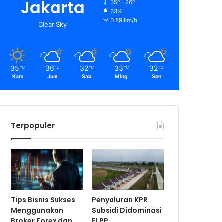
Jakarta
35º - 26º
63%
0.89 km/h
Clear Sky
35
36
32
33
32
℃
℃
℃
℃
℃
Kam
Jum
Sab
Ming
Sen
Terpopuler
Tips Bisnis Sukses
Penyaluran KPR
Menggunakan
Subsidi Didominasi
Broker Forex dan
FLPP