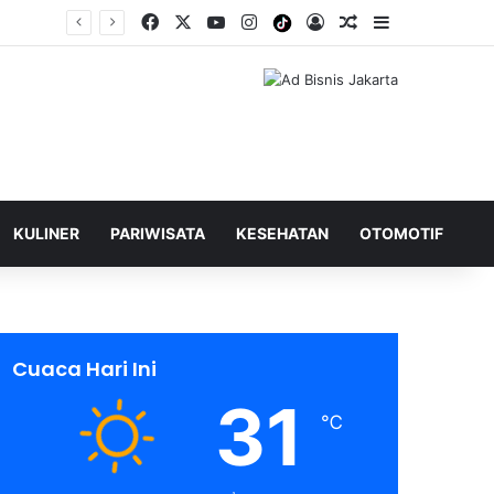
Facebook
X
YouTube
Instagram
Tiktok
Log In
Shuffle Berita
Sidebar
KULINER
PARIWISATA
KESEHATAN
OTOMOTIF
Cuaca Hari Ini
31
℃